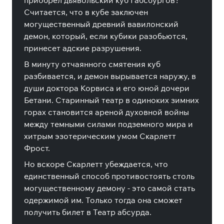
приобрел дьявольский куб Габсбургов?
Считается, что в кубе заключен
могущественный древний вавилонский
демон, который, если кубики разобьются,
принесет адские разрушения.
В минуту отчаянного смятения куб
разбивается, и демон вырывается наружу, в
души доктора Корвиса и его юной дочери
Бетани. Старинный театр в одиноких зимних
горах становится ареной духовной войны
между темными силами подземного мира и
хитрым эзотерическим умом Скарлетт
Фрост.
Но вскоре Скарлетт убеждается, что
единственный способ противостоять столь
могущественному демону - это самой стать
одержимой им. Только тогда она сможет
получить билет в Театр абсурда.