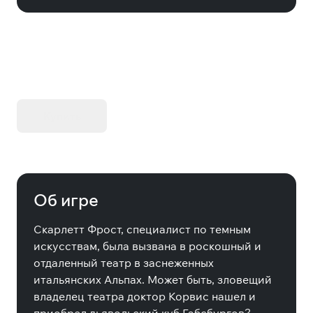
KIBORG - Делюкс Издание
Купить
Об игре
Скарлетт Фрост, специалист по темным
искусствам, была вызвана в роскошный и
отдаленный театр в заснеженных
итальянских Альпах. Может быть, зловещий
владелец театра доктор Корвис нашел и