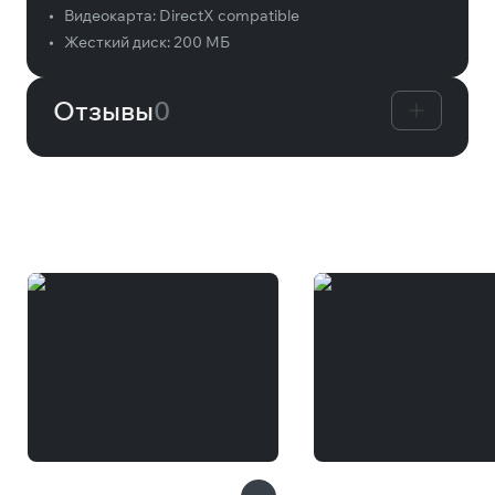
•
Видеокарта:
DirectX compatible
•
Жесткий диск:
200 МБ
Отзывы
0
Вам может понравиться