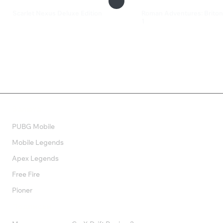
Scarlet Nexus Deluxe Edition
Roman Adventures: Briton
1
2 799 ₽
154 ₽
Валюта
PUBG Mobile
Mobile Legends
Apex Legends
Free Fire
Pioner
Подписки