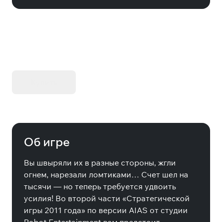
KIBORG - Делюкс Издание
Купить
Об игре
Вы швыряли их в разные стороны, жгли
огнем, нарезали ломтиками… Счет шел на
тысячи — но теперь требуется удвоить
усилия! Во второй части «Стратегической
игры 2011 года» по версии AIAS от студии