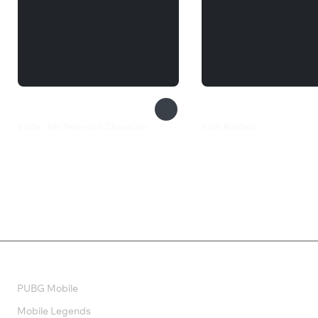
Eville - Mr. Peterson Character
Ruin Raiders
385 ₽
1 099 ₽
Валюта
PUBG Mobile
Mobile Legends