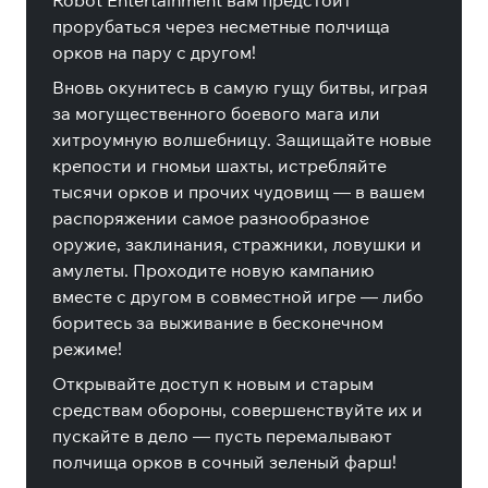
Robot Entertainment вам предстоит
прорубаться через несметные полчища
орков на пару с другом!
Вновь окунитесь в самую гущу битвы, играя
за могущественного боевого мага или
хитроумную волшебницу. Защищайте новые
крепости и гномьи шахты, истребляйте
тысячи орков и прочих чудовищ — в вашем
распоряжении самое разнообразное
оружие, заклинания, стражники, ловушки и
амулеты. Проходите новую кампанию
вместе с другом в совместной игре — либо
боритесь за выживание в бесконечном
режиме!
Открывайте доступ к новым и старым
средствам обороны, совершенствуйте их и
пускайте в дело — пусть перемалывают
полчища орков в сочный зеленый фарш!