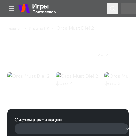
Orcs Must Die! 2
Главная
Игры на ПК
Orcs Must Die! 2
2012
Приключения
Стратегия
Экшен
Ролевая игра
Orcs Must Die! 2 (Steam)
Система активации