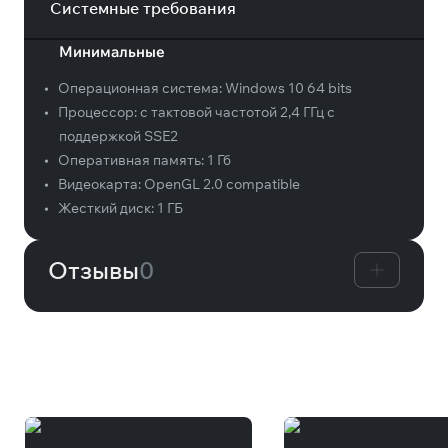
Системные требования
Минимальные
•
Операционная система:
Windows 10 64 bits
•
Процессор:
с тактовой частотой 2,4 ГГц с
поддержкой SSE2
•
Оперативная память:
1 Гб
•
Видеокарта:
OpenGL 2.0 compatible
•
Жесткий диск:
1 ГБ
Отзывы
0
Вам может понравиться