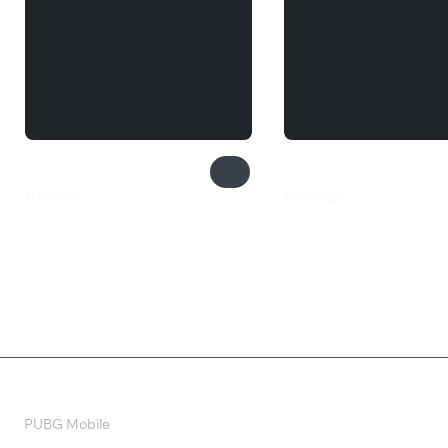
Narcosis
Conscript
360 ₽
1 900 ₽
Валюта
PUBG Mobile