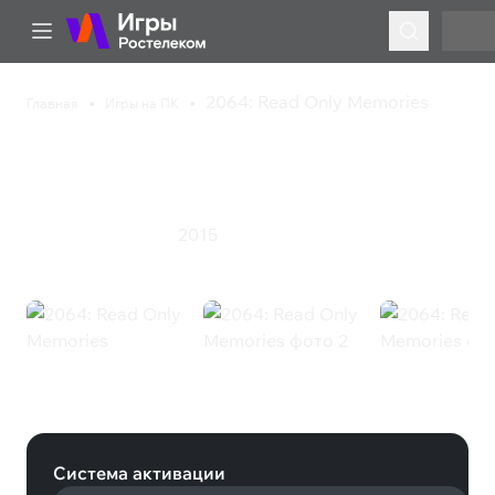
2064: Read Only Memories
Главная
Игры на ПК
2064: Read Only
Memories
2015
Приключения
Ужасы
2064: Read Only Memories (Steam)
Система активации