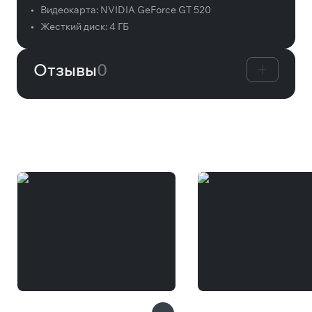
•
Видеокарта:
NVIDIA GeForce GT 520
•
Жесткий диск:
4 ГБ
Отзывы
0
Вам может понравиться