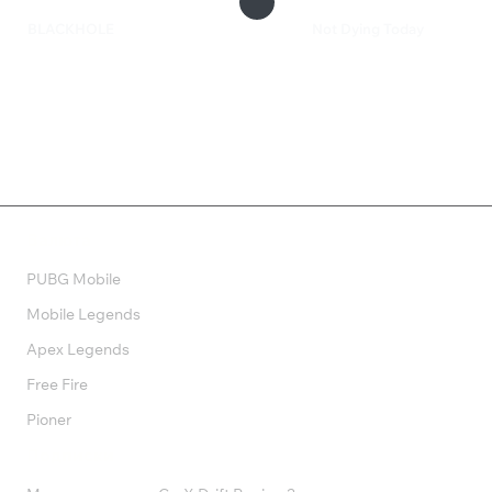
BLACKHOLE
Not Dying Today
420 ₽
249 ₽
Валюта
PUBG Mobile
Mobile Legends
Apex Legends
Free Fire
Pioner
Подписки