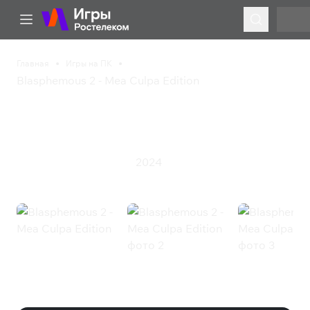
Главная
Игры на ПК
Blasphemous 2 - Mea Culpa Edition
Blasphemous 2 - Mea
Culpa Edition
2024
Инди
Приключения
Экшен
Blasphemous 2 - Mea Culpa Edition
(Steam)