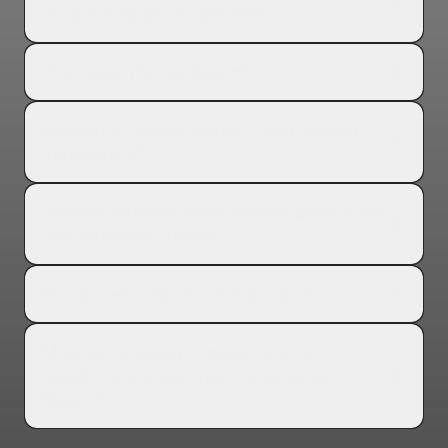
игровой кошелек Steam?
Что такое Логин Steam?
Аккаунты Steam каких стран можно
пополнить?
В какой валюте зачисляются деньги на
мой кошелек Steam?
Оплата не прошла, что делать?
Можно ли вернуть деньги, если
ошибся в логине при пополнении
Steam?