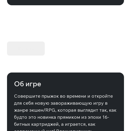
KIBORG - Делюкс Издание
Купить
Об игре
Совершите прыжок во времени и откройте
для себя новую завораживающую игру в
жанре экшен/RPG, которая выглядит так, как
будто это новинка прямиком из эпохи 16-
битных картриджей, а играется, как