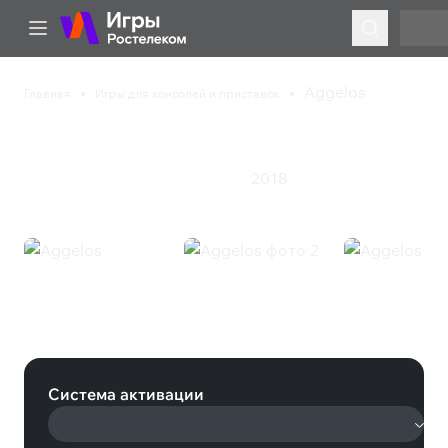
Aggelos
Главная
Игры для консолей и приставок
Aggelos
2018
Приключения
Экшен
Ролевая игра
Aggelos (Nintendo)
Система активации