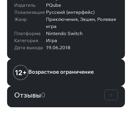
Издатель
PQube
Локализация
Русский (интерфейс)
Жанр
Приключения, Экшен, Ролевая
игра
Платформа
Nintendo Switch
Категория
Игра
Дата выхода
19.06.2018
12+
Возрастное ограничение
Отзывы
0
Вам может понравиться