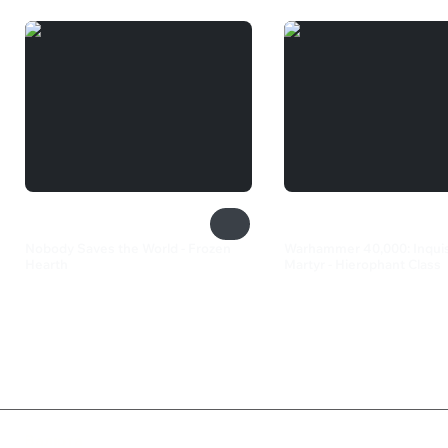
Nobody Saves the World - Frozen
Warhammer 40,000: Inquisi
Hearth
Martyr - Hierophant Class
200 ₽
1 799 ₽
Валюта