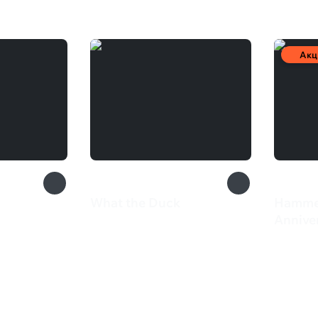
Акц
What the Duck
Hamme
1 640 ₽
Anniver
252 