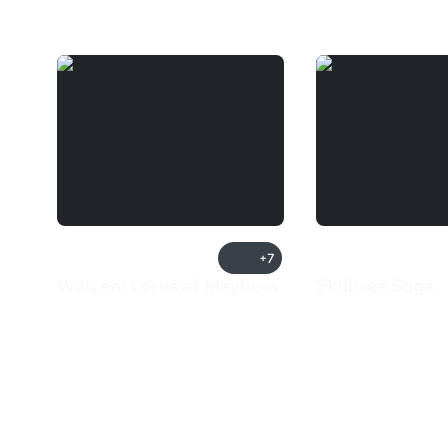
+7
Wolcen: Lords of Mayhem
Skilltree Saga
725 ₽
385 ₽