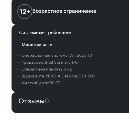
12+
Возрастное ограничение
Системные требования
Минимальные
•
Операционная система:
Windows 10
•
Процессор:
Intel Core i5-3470
•
Оперативная память:
6 ГБ
•
Видеокарта:
NVIDIA GeForce GTX 760
•
Жесткий диск:
50 ГБ
Отзывы
0
Вам может понравиться