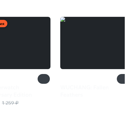
ия
rwatch
WUCHANG: Fallen
sary Edition
Feathers
₽
3 799 ₽
1 259 ₽