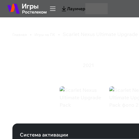
Лаунчер
Scarlet Nexus Ultimate Upgrade
Главная
Игры на ПК
Scarlet Nexus Ultima
2021
Приключения
Экшен
Ролевая игра
Scarlet Nexus Ultimate Upgrade Pac
Система активации