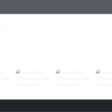
 Pack
te Upgrade Pack
k (Steam)