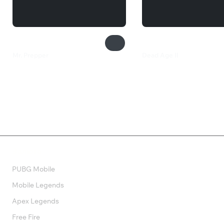
Mr. Prepper
Dead Age II
1 199 ₽
650 ₽
Валюта
PUBG Mobile
Mobile Legends
Apex Legends
Free Fire