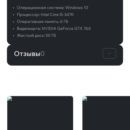
•
Операционная система:
Windows 10
•
Процессор:
Intel Core i5-3470
•
Оперативная память:
6 ГБ
•
Видеокарта:
NVIDIA GeForce GTX 760
•
Жесткий диск:
50 ГБ
Отзывы
0
Вам может понравиться