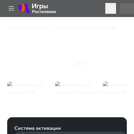
Scarlet Nexus Season Pass
Главная
Игры на ПК
Scarlet Nexus Season
Pass
2021
Приключения
Экшен
Ролевая игра
Scarlet Nexus Season Pass (Steam)
Система активации