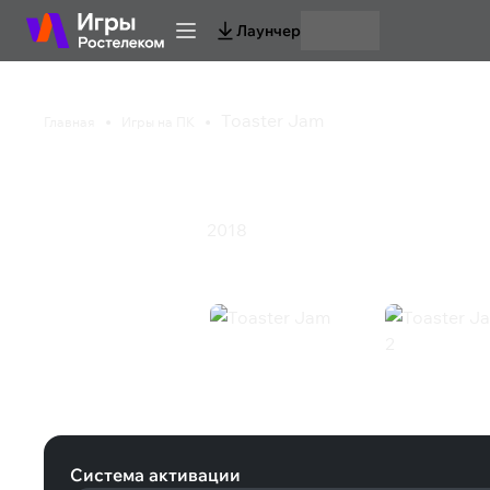
Лаунчер
Toaster Jam
Главная
Игры на ПК
Toaster Jam
2018
Инди
Казуальная игра
Toaster Jam (Steam)
Система активации