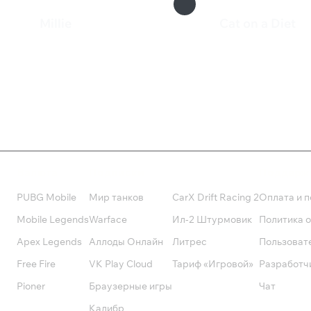
Millie
Cat on a Diet
99 ₽
129 ₽
Валюта
Подписки
Поддерж
PUBG Mobile
Мир танков
CarX Drift Racing 2
Оплата и п
Mobile Legends
Warface
Ил-2 Штурмовик
Политика 
Apex Legends
Аллоды Онлайн
Литрес
Пользоват
Free Fire
VK Play Cloud
Тариф «Игровой»
Разработч
Pioner
Браузерные игры
Чат
Калибр