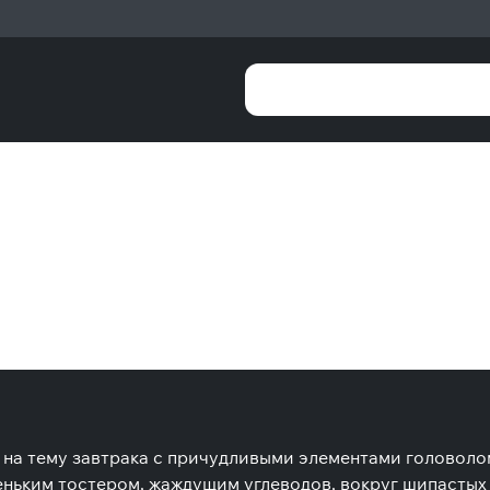
а на тему завтрака с причудливыми элементами головоло
ньким тостером, жаждущим углеводов, вокруг шипастых 