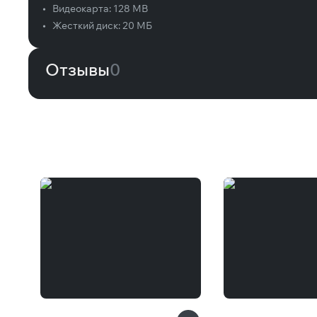
•
Видеокарта:
128 MB
•
Жесткий диск:
20 МБ
Отзывы
0
Вам может понравиться