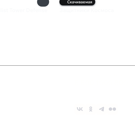
Скачиваемая
list Tower Defense
Защитники Космоса
₽
0 ₽
Служба поддержки
8 800 1000 800
Социальные сети