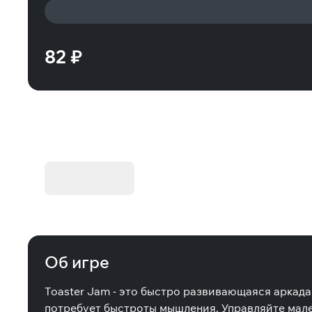
82 ₽
KIBORG - Делюкс Издание
Купить
Об игре
Toaster Jam - это быстро развивающаяся аркад
потребует быстроты мышления. Управляйте мале