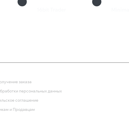
16bit Trader
Minima
79 ₽
200 
ка
олучение заказа
обработки персональных данных
ельское соглашение
икам и Продавцам