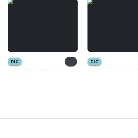
DLC
DLC
Totally Reliable Delivery Service -
Big Helmet Heroes - Artb
Dress Code
125 ₽
219 ₽
Валюта