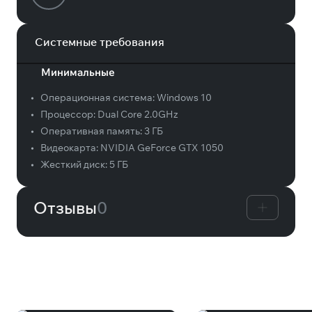
Системные требования
Минимальные
•
Операционная система:
Windows 10
•
Процессор:
Dual Core 2.0GHz
•
Оперативная память:
3 ГБ
•
Видеокарта:
NVIDIA GeForce GTX 1050
•
Жесткий диск:
5 ГБ
Отзывы
0
Вам может понравиться