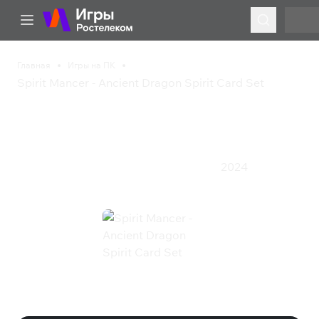
Главная
Игры на ПК
Spirit Mancer - Ancient Dragon Spirit Card Set
Spirit Mancer - Ancient
Dragon Spirit Card Set
2024
Инди
Казуальная игра
Приключения
Экшен
Spirit Mancer - Ancient Dragon
Spirit Card Set (Steam)