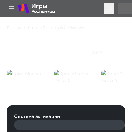
Spirit Mancer
Главная
Игры на ПК
Spirit Mancer
2024
Инди
Казуальная игра
Приключения
Экшен
Spirit Mancer (Steam)
Система активации