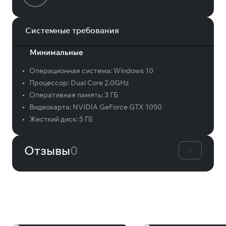
Системные требования
Минимальные
•
Операционная система:
Windows 10
•
Процессор:
Dual Core 2.0GHz
•
Оперативная память:
3 ГБ
•
Видеокарта:
NVIDIA GeForce GTX 1050
•
Жесткий диск:
5 ГБ
Отзывы
0
Вам может понравиться