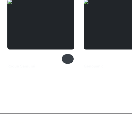
Rogue Samurai
Genopanic
899 ₽
350 ₽
Валюта