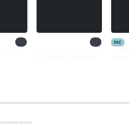
DLC
tor 2: A
Zombie Survivor: Undead
DJMAX
City Attack (HapGames)
Extens
240 ₽
1 39
ка
олучение заказа