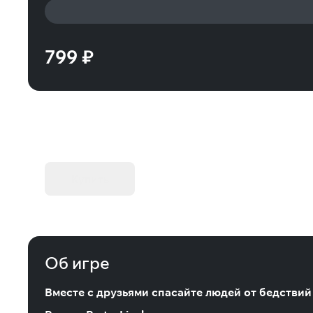
799 ₽
KIBORG - Делюкс Издание
Купить
Об игре
Вместе с друзьями спасайте людей от бедстви