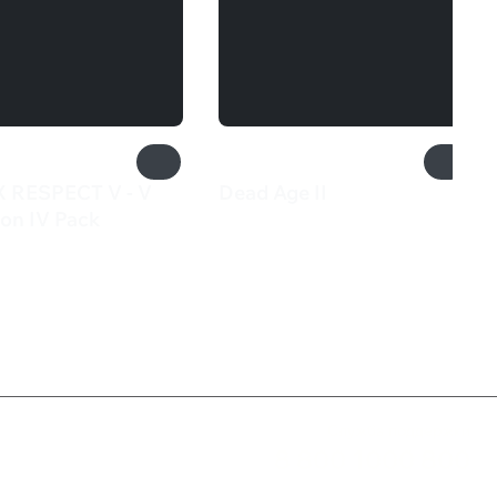
 RESPECT V - V
Dead Age II
650 ₽
ion IV Pack
9 ₽
Служба поддержки
8 800 1000 800