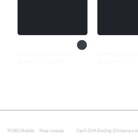
Men of War: Assault
Hunting Simula
Squad 2 - Iron Fist
Ranger's Life
465 ₽
899 ₽
Валюта
Подписки
Поддерж
PUBG Mobile
Мир танков
CarX Drift Racing 2
Оплата и п