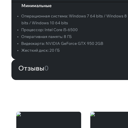
Минимальные
•
Операционная система:
Windows 7 64 bits / Windows 8
bits / Windows 10 64 bits
•
Процессор:
Intel Core i5-6500
•
Оперативная память:
8 ГБ
•
Видеокарта:
NVIDIA GeForce GTX 950 2GB
•
Жесткий диск:
20 ГБ
Отзывы
0
Вам может понравиться