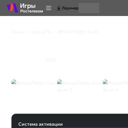
Лаунчер
Rescue Party: Live!
Главная
Игры на ПК
Rescue Party: Live!
2022
Симулятор
Экшен
Rescue Party: Live! (Steam)
Система активации