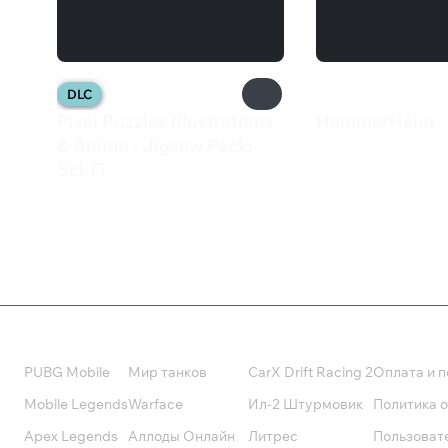
DLC
Pixel Puzzles Illustrations
HammerHelm
360 ₽
& Anime - Jigsaw Pack:
Sci-Fi
195 ₽
Валюта
Подписки
Поддерж
PUBG Mobile
Мир танков
CarX Drift Racing 2
Оплата и п
Mobile Legends
Warface
Ил-2 Штурмовик
Политика 
Apex Legends
Аллоды Онлайн
Литрес
Пользоват