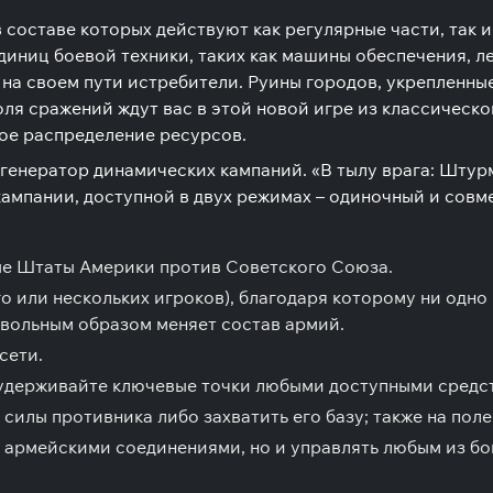
составе которых действуют как регулярные части, так и
иниц боевой техники, таких как машины обеспечения, л
 на своем пути истребители. Руины городов, укрепленны
оля сражений ждут вас в этой новой игре из классическо
ное распределение ресурсов.
генератор динамических кампаний. «В тылу врага: Штурм
ампании, доступной в двух режимах – одиночный и совм
е Штаты Америки против Советского Союза.
о или нескольких игроков), благодаря которому ни одно 
звольным образом меняет состав армий.
сети.
 удерживайте ключевые точки любыми доступными средс
силы противника либо захватить его базу; также на пол
 армейскими соединениями, но и управлять любым из б