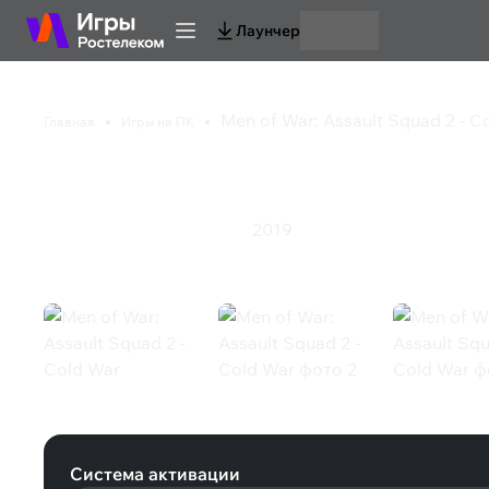
Лаунчер
Men of War: Assault Squad 2 - C
Главная
Игры на ПК
Men of War: Assault S
2019
Симулятор
Стратегия
Экшен
Men of War: Assault Squad 2 - Cold 
Система активации