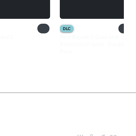
DLC
ard 2
Port Royale 3 Gold and
₽
Patrician IV Gold - Double
Pack
499 ₽
Служба поддержки
8 800 1000 800
Социальные сети