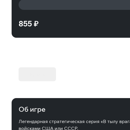
855 ₽
KIBORG - Делюкс Издание
Купить
Об игре
Легендарная стратегическая серия «В тылу враг
войсками США или СССР.