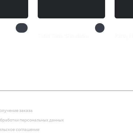
Total Tank Simulator
Party H
1 099 ₽
710 
ка
олучение заказа
обработки персональных данных
ельское соглашение