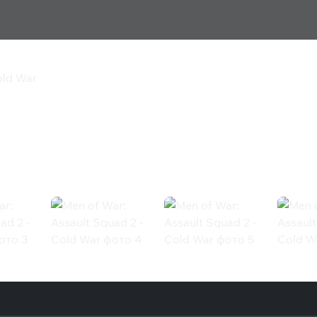
old War
quad 2 - Cold War
War (Steam)