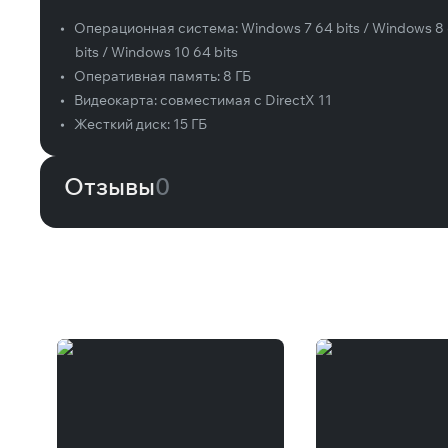
•
Операционная система:
Windows 7 64 bits / Windows 8
bits / Windows 10 64 bits
•
Оперативная память:
8 ГБ
•
Видеокарта:
совместимая с DirectX 11
•
Жесткий диск:
15 ГБ
Отзывы
0
Вам может понравиться