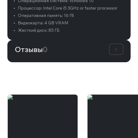
•
Операционная система:
Windows 10
•
Процессор:
Intel Core i5 3GHz or faster processor
•
Оперативная память:
16 Гб
•
Видеокарта:
4 GB VRAM
•
Жесткий диск:
85 ГБ
Отзывы
0
Вам может понравиться