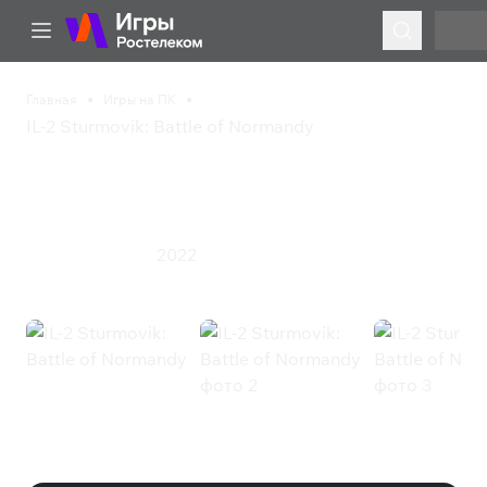
Главная
Игры на ПК
IL-2 Sturmovik: Battle of Normandy
IL-2 Sturmovik: Battle of
Normandy
2022
Симулятор
Экшен
IL-2 Sturmovik: Battle of Normandy
(Steam)