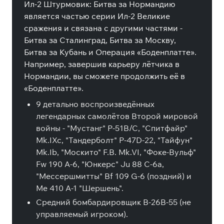
Ил-2 Штурмовик: Битва за Нормандию
является частью серии Ил-2 Великие
сражения и связана с другими частями -
Битва за Сталинград, Битва за Москву,
Битва за Кубань и Операция «Боденплатте».
Например, завершив карьеру лётчика в
Нормандии, вы сможете продолжить её в
«Боденплатте».
9 детально воспроизведённых
легендарных самолётов Второй мировой
войны - "Мустанг" P-51B/C, "Спитфайр"
Mk.IXc, "Тандерболт" P-47D-22, "Тайфун"
Mk.Ib, "Москито" F.B. Mk.VI, "Фоке-Вульф"
Fw 190 A-6, "Юнкерс" Ju 88 C-6a,
"Мессершмитты" Bf 109 G-6 (поздний) и
Me 410 A-1 "Шершень".
Средний бомбардировщик B-26B-55 (не
управляемый игроком).