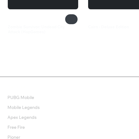
Zombie Survivor: Undead City
Cairn - Deluxe Edition
Attack (HapGames)
1 368 ₽
240 ₽
Валюта
PUBG Mobile
Mobile Legends
Apex Legends
Free Fire
Pioner