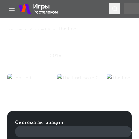
The End
Главная
Игры на ПК
The End
2018
Приключения
Экшен
The End (Steam)
Система активации