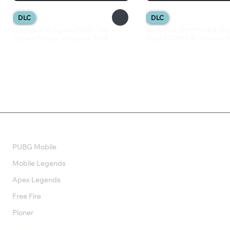
DLC
DLC
SpongeBob SquarePants: The
NARUTO SHIPPUDEN: Ult
Cosmic Shake - Costume Pack
Ninja STORM 4 - Season P
499 ₽
999 ₽
Валюта
PUBG Mobile
Mobile Legends
Apex Legends
Free Fire
Pioner
Подписки