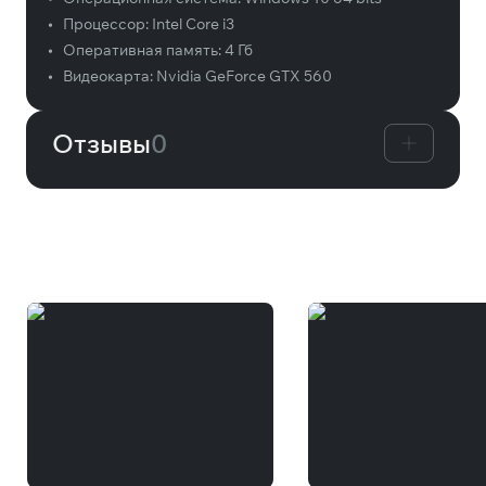
•
Процессор:
Intel Core i3
•
Оперативная память:
4 Гб
•
Видеокарта:
Nvidia GeForce GTX 560
Отзывы
0
Вам может понравиться