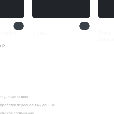
Whispers
Biped 2
Totally
599 ₽
Servic
899 
0 ₽
ка
олучение заказа
обработки персональных данных
ельское соглашение