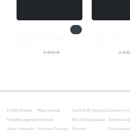
Pacific Drive: Ritual
Pacific Drive: 
Edition
Edition
1 360 ₽
1 040 ₽
3 400 ₽
2 60
Валюта
Подписки
Поддерж
PUBG Mobile
Мир танков
CarX Drift Racing 2
Оплата и п
Mobile Legends
Warface
Ил-2 Штурмовик
Политика 
Apex Legends
Аллоды Онлайн
Литрес
Пользоват