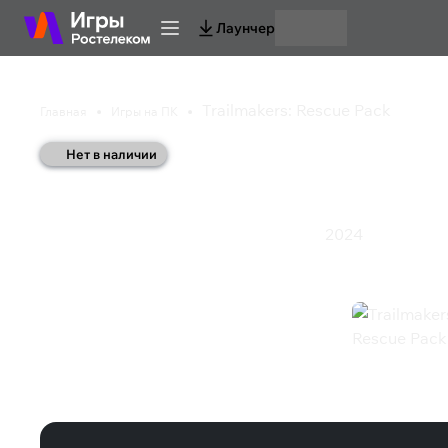
Лаунчер
Trailmakers: Rescue Pack
Главная
Игры на ПК
Нет в наличии
Trailmakers: Rescue 
2024
Гонки
Инди
Приключения
Симулятор
Экшен
Trailmakers: Rescue Pack