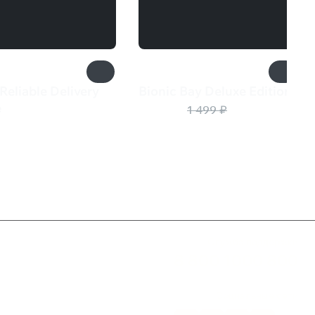
 Reliable Delivery
Bionic Bay Deluxe Edition
375 ₽
e
1 499 ₽
₽
Служба поддержки
8 800 1000 800
Социальные сети