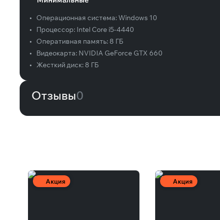
•
Операционная система:
Windows 10
•
Процессор:
Intel Core i5-4440
•
Оперативная память:
8 ГБ
•
Видеокарта:
NVIDIA GeForce GTX 660
•
Жесткий диск:
8 ГБ
Отзывы
0
Вам может понравиться
Акция
Акция