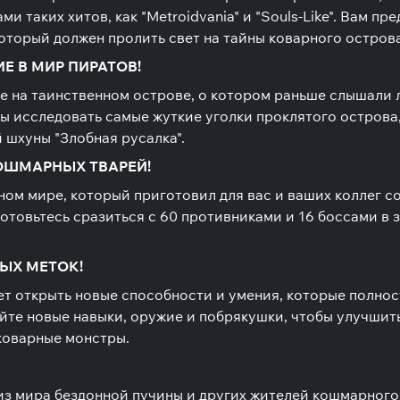
 таких хитов, как "Metroidvania" и "Souls-Like". Вам пр
оторый должен пролить свет на тайны коварного острова
Е В МИР ПИРАТОВ!
 на таинственном острове, о котором раньше слышали л
бы исследовать самые жуткие уголки проклятого острова,
 шхуны "Злобная русалка".
ОШМАРНЫХ ТВАРЕЙ!
ном мире, который приготовил для вас и ваших коллег с
готовьтесь сразиться с 60 противниками и 16 боссами в
ЫХ МЕТОК!
т открыть новые способности и умения, которые полнос
те новые навыки, оружие и побрякушки, чтобы улучшит
коварные монстры.
 из мира бездонной пучины и других жителей кошмарного