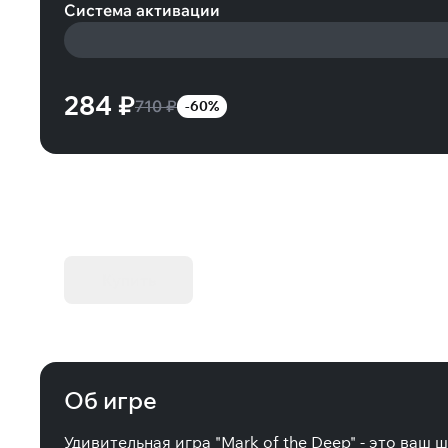
Система активации
284 ₽
710 ₽
-60%
KIBORG - Делюкс Издание
Купить
Об игре
Удивительная игра "Mark of the Deep" - это ваш