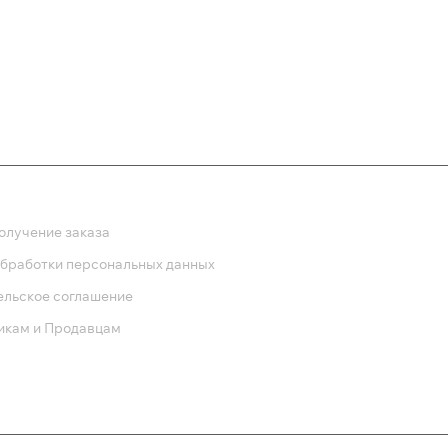
385 ₽
550 
ка
олучение заказа
обработки персональных данных
ельское соглашение
икам и Продавцам