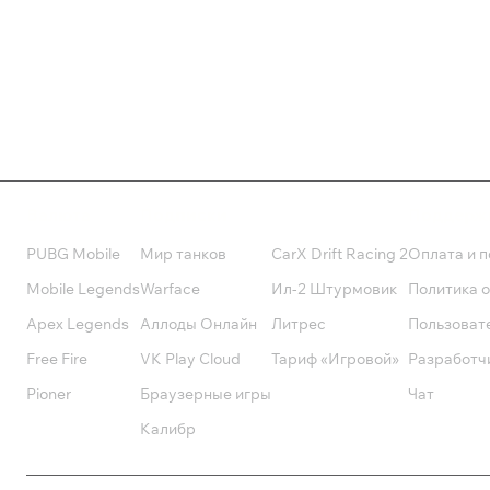
129 ₽
550 ₽
Валюта
Подписки
Поддерж
PUBG Mobile
Мир танков
CarX Drift Racing 2
Оплата и п
Mobile Legends
Warface
Ил-2 Штурмовик
Политика 
Apex Legends
Аллоды Онлайн
Литрес
Пользоват
Free Fire
VK Play Cloud
Тариф «Игровой»
Разработч
Pioner
Браузерные игры
Чат
Калибр