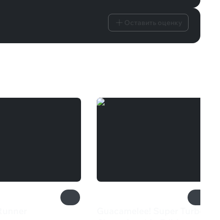
Оставить оценку
 Runner
Guacamelee! Super Turbo