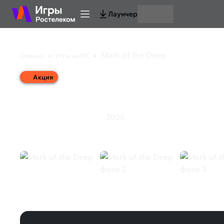
Лаунчер
Mark of the Deep
Главная
Игры на ПК
Акция
Mark of the Deep
2025
Инди
Приключения
Экшен
Mark of the Deep (Steam)