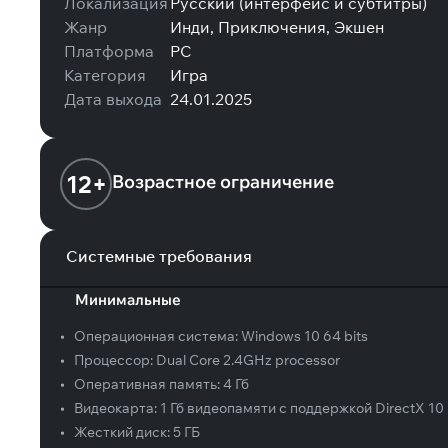
Локализация
Русский (интерфейс и субтитры)
Жанр
Инди, Приключения, Экшен
Платформа
PC
Категория
Игра
Дата выхода
24.01.2025
12+
Возрастное ограничение
Системные требования
Минимальные
•
Операционная система:
Windows 10 64 bits
•
Процессор:
Dual Core 2.4GHz processor
•
Оперативная память:
4 Гб
•
Видеокарта:
1 Гб видеопамяти с поддержкой DirectX 10
•
Жесткий диск:
5 ГБ