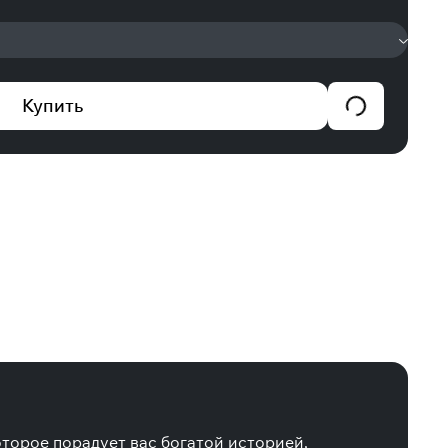
Купить
которое порадует вас богатой историей,