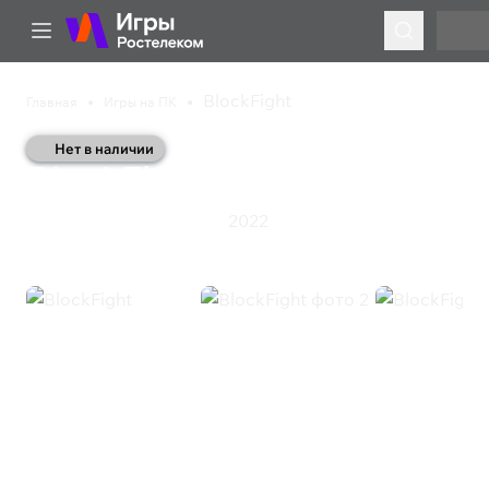
BlockFight
Главная
Игры на ПК
Нет в наличии
BlockFight
2022
Казуальная игра
Стратегия
BlockFight