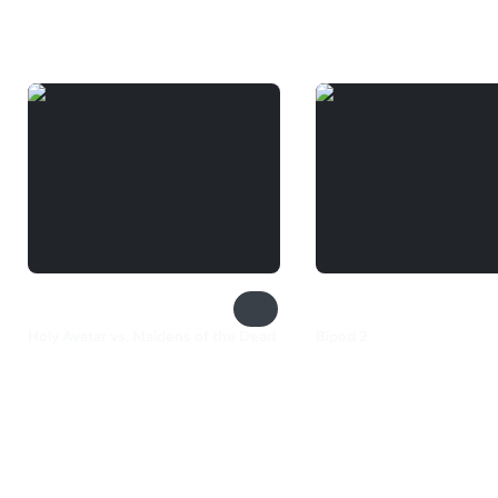
Вам может понравиться
Holy Avatar vs. Maidens of the Dead
Biped 2
385 ₽
599 ₽