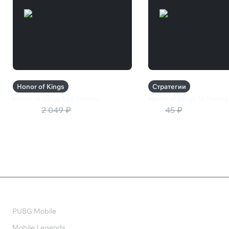
Honor of Kings
Стратегии
Honor of Kings 830 Tokens
Honor of Kings 16 Tokens
1 230 ₽
2 049 ₽
27 ₽
45 ₽
Валюта
PUBG Mobile
Mobile Legends