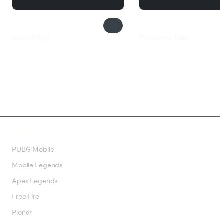
Soul of Giga
Prehistoric Tales
133 ₽
79 ₽
Валюта
PUBG Mobile
Mobile Legends
Apex Legends
Free Fire
Pioner