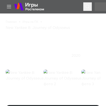
Главная
Игры на ПК
New Yankee 8: Journey of Odysseus
New Yankee 8: Journey
of Odysseus
2020
Казуальная игра
Приключения
Стратегия
New Yankee 8: Journey of
Odysseus (Steam)