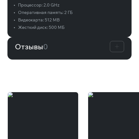
•
Процессор:
2.0 GHz
•
Оперативная память:
2 ГБ
•
Видеокарта:
512 MB
•
Жесткий диск:
500 МБ
Отзывы
0
Вам может понравиться