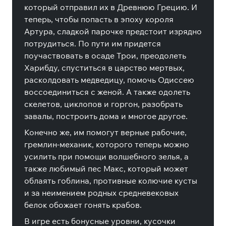
который отправил их в Древнюю Грецию. И
теперь, чтобы попасть в эпоху короля
Артура, сладкой парочке предстоит изрядно
потрудиться. По пути им придется
поучаствовать в осаде Трои, преодолеть
Харибду, спуститься в царство мертвых,
расколдовать медведицу, помочь Одиссею
воссоединиться с женой. А также одолеть
скелетов, циклопов и горгон, разобрать
завалы, построить дома и многое другое.
Конечно же, им помогут верные рабочие,
гремлин-механик, которого теперь можно
усилить при помощи волшебного зелья, а
также любимый пес Макс, который может
облаять гоблина, противные колючие кусты
и за неимением родных средневековых
белок обожает гонять крабов.
В игре есть бонусные уровни, кусочки