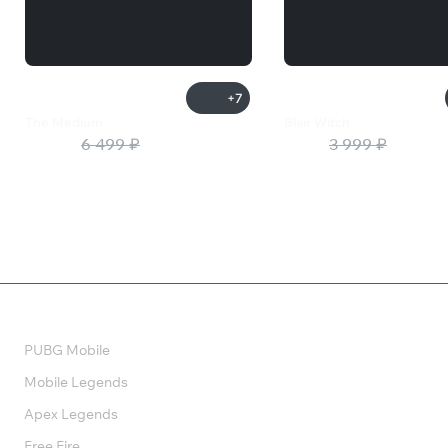
+7
The Medium
Blair Witch
1 950 ₽
6 499 ₽
800 ₽
3 999 ₽
Валюта
PUBG Mobile
Mobile Legends
Apex Legends
Free Fire