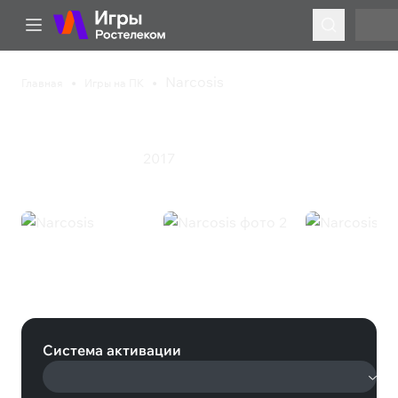
Narcosis
Главная
Игры на ПК
Narcosis
2017
Приключения
Ужасы
Narcosis (Steam)
Система активации