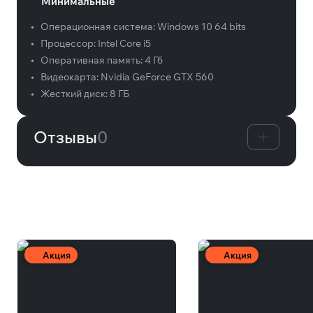
Минимальные
•
Операционная система:
Windows 10 64 bits
•
Процессор:
Intel Core i5
•
Оперативная память:
4 Гб
•
Видеокарта:
Nvidia GeForce GTX 560
•
Жесткий диск:
8 ГБ
Отзывы
0
Вам может понравиться
Акция
Акция