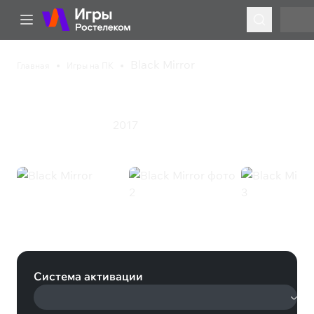
Black Mirror
Главная
Игры на ПК
Black Mirror
2017
Приключения
Ужасы
Black Mirror (Steam)
Система активации