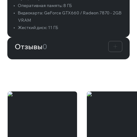
•
Оперативная память:
8 ГБ
•
Видеокарта:
GeForce GTX660 / Radeon 7870 - 2GB
VRAM
•
Жесткий диск:
11 ГБ
Отзывы
0
Вам может понравиться