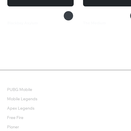
Blackbay Asylum
The Medium
419 ₽
6 499 ₽
Валюта
PUBG Mobile
Mobile Legends
Apex Legends
Free Fire
Pioner