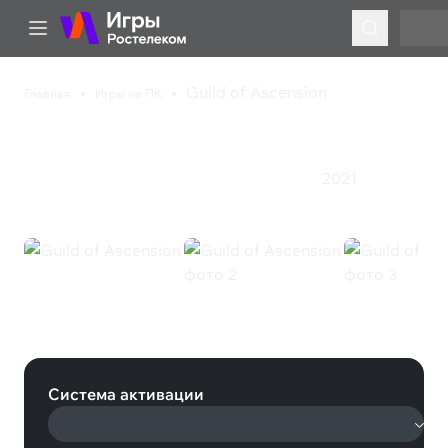
Guild of Ascension
Главная
Игры на ПК
Guild of Ascension
2021
Приключения
Стратегия
Экшен
Ролевая игра
Guild of Ascension (Steam)
Система активации