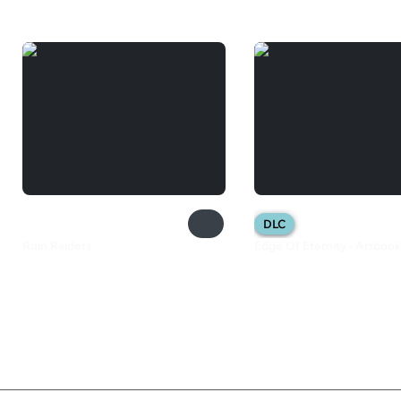
DLC
Ruin Raiders
Edge Of Eternity - Artbook
1 099 ₽
149 ₽