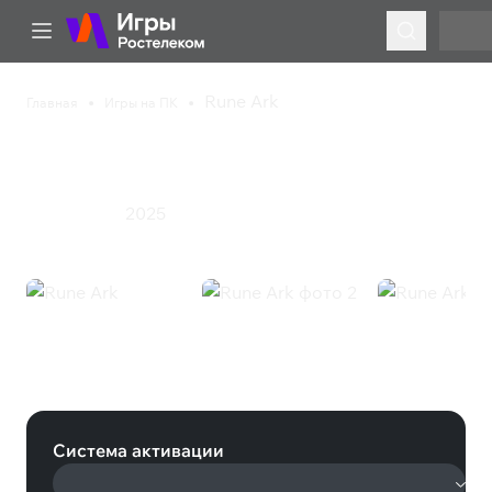
Rune Ark
Главная
Игры на ПК
Rune Ark
Инди
Казуальная игра
Приключения
Стратегия
Экшен
2025
Ролевая игра
Rune Ark (Steam)
Система активации