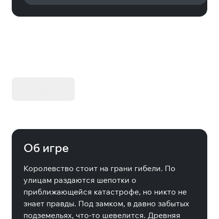
KIBORG - Делюкс Издание
Купить
Об игре
Королевство стоит на грани гибели. По
улицам раздаются шепотки о
приближающейся катастрофе, но никто не
знает правды. Под замком, в давно забытых
подземельях, что-то шевелится. Древняя