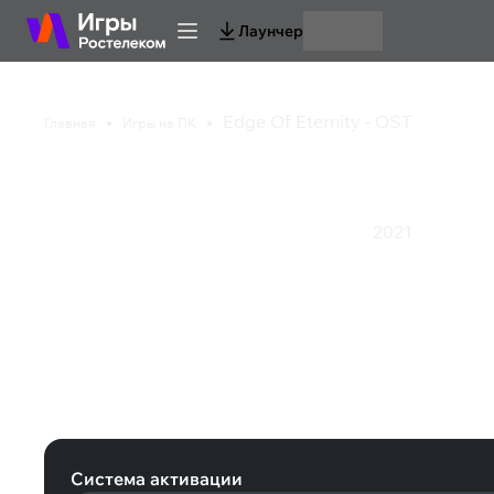
Лаунчер
Edge Of Eternity - OST
Главная
Игры на ПК
Edge Of Eternity - OS
2021
Приключения
Стратегия
Экшен
Ролевая игра
Edge Of Eternity - OST (Steam)
Система активации