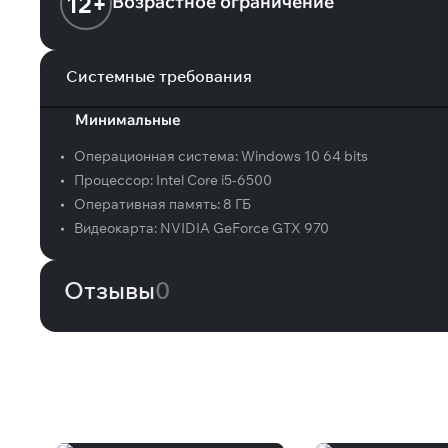
12+
Возрастное ограничение
Системные требования
Минимальные
•
Операционная система:
Windows 10 64 bits
•
Процессор:
Intel Core i5-6500
•
Оперативная память:
8 ГБ
•
Видеокарта:
NVIDIA GeForce GTX 970
Отзывы
0
Вам может понравиться