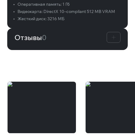
•
Оперативная память:
1 Гб
•
Видеокарта:
DirectX 10–compliant 512 MB VRAM
•
Жесткий диск:
3216 МБ
Отзывы
0
Вам может понравиться