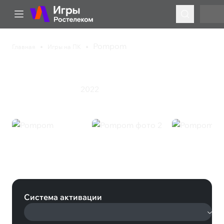
Pompom
Главная
Игры на ПК
Pompom
2022
Приключения
Экшен
Pompom (Steam)
Система активации