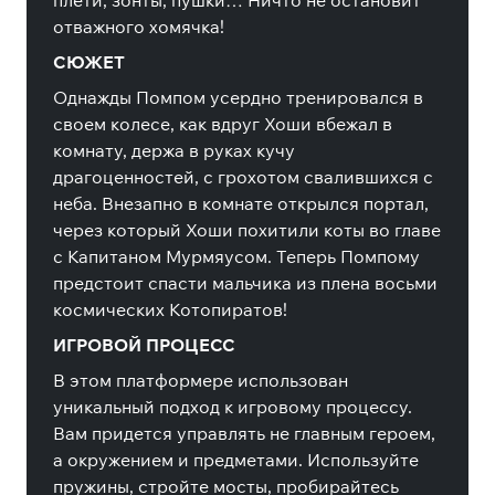
плети, зонты, пушки… Ничто не остановит
отважного хомячка!
СЮЖЕТ
Однажды Помпом усердно тренировался в
своем колесе, как вдруг Хоши вбежал в
комнату, держа в руках кучу
драгоценностей, с грохотом свалившихся с
неба. Внезапно в комнате открылся портал,
через который Хоши похитили коты во главе
с Капитаном Мурмяусом. Теперь Помпому
предстоит спасти мальчика из плена восьми
космических Котопиратов!
ИГРОВОЙ ПРОЦЕСС
В этом платформере использован
уникальный подход к игровому процессу.
Вам придется управлять не главным героем,
а окружением и предметами. Используйте
пружины, стройте мосты, пробирайтесь