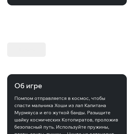
KIBORG - Делюкс Издание
Купить
Об игре
Помпом отправляется в космос, чтобы
спасти мальчика Хоши из лап Капитана
Мурмяуса и его жуткой банды. Разыщите
шайку космических Котопиратов, проложив
безопасный путь. Используйте пружины,