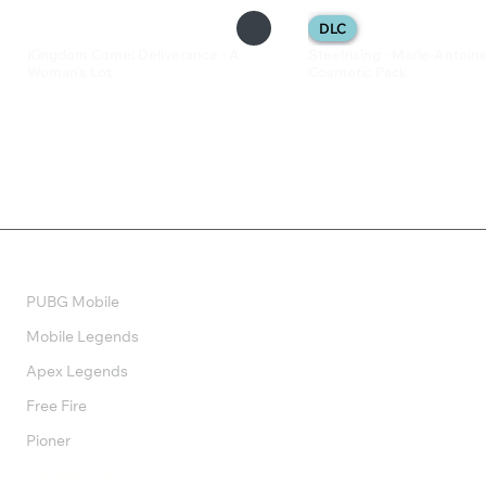
DLC
Kingdom Come: Deliverance - A
Steelrising - Marie-Antoin
Woman's Lot
Cosmetic Pack
499 ₽
165 ₽
Валюта
PUBG Mobile
Mobile Legends
Apex Legends
Free Fire
Pioner
Подписки