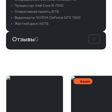
•
Процессор:
Intel Core i5-7500
•
Оперативная память:
8 ГБ
•
Видеокарта:
NVIDIA GeForce GTX 1060
•
Жесткий диск:
60 ГБ
Отзывы
0
Вам может понравиться
Акция