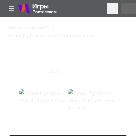
Главная
Игры на ПК
Street Fighter 6 - Year 3 Ultimate Pass
Street Fighter 6 - Year 3
Ultimate Pass
2025
Приключения
Экшен
Street Fighter 6 - Year 3 Ultimate
Pass (Steam)