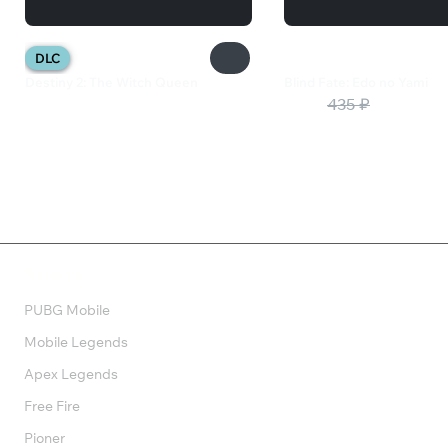
DLC
Destiny 2: The Witch Queen
Blind Fate: Edo no Yami
2 199 ₽
109 ₽
435 ₽
Валюта
PUBG Mobile
Mobile Legends
Apex Legends
Free Fire
Pioner