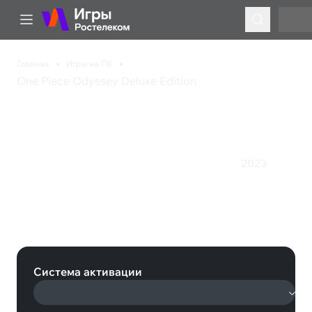
Главная
Игры на ПК
One Piece Odyssey Deluxe Edition
One Piece Odyssey
Deluxe Edition
2023
Казуальная игра
Приключения
Стратегия
Экшен
One Piece Odyssey Deluxe Edition
(Steam)
Система активации