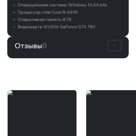
•
Операционная система:
Windows 10 64 bits
•
Процессор:
Intel Core i5-6600
•
Оперативная память:
8 ГБ
•
Видеокарта:
NVIDIA GeForce GTX 780
Отзывы
0
Вам может понравиться