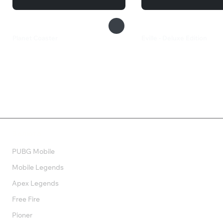
Planet Coaster
Eville - Deluxe Edition
2 249 ₽
927 ₽
Валюта
PUBG Mobile
Mobile Legends
Apex Legends
Free Fire
Pioner