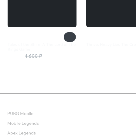
Tales of the Shire: A The Lord of The
Thrive: Heavy Lies The Cr
Rings Game
995 ₽
1 040 ₽
1 600 ₽
Валюта
PUBG Mobile
Mobile Legends
Apex Legends