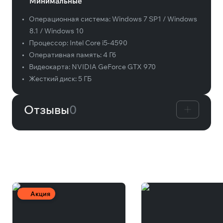
Минимальные
•
Операционная система:
Windows 7 SP1 / Windows
8.1 / Windows 10
•
Процессор:
Intel Core i5-4590
•
Оперативная память:
4 Гб
•
Видеокарта:
NVIDIA GeForce GTX 970
•
Жесткий диск:
5 ГБ
Отзывы
0
Вам может понравиться
Акция