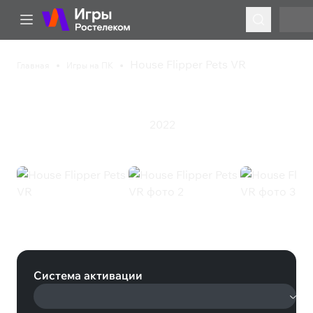
House Flipper Pets VR
Главная
Игры на ПК
House Flipper Pets VR
2022
Казуальная игра
Симулятор
House Flipper Pets VR (Steam)
Система активации