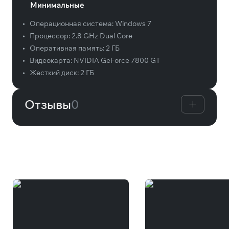
Минимальные
•
Операционная система:
Windows 7
•
Процессор:
2.8 GHz Dual Core
•
Оперативная память:
2 ГБ
•
Видеокарта:
NVIDIA GeForce 7800 GT
•
Жесткий диск:
2 ГБ
Отзывы
0
Вам может понравиться