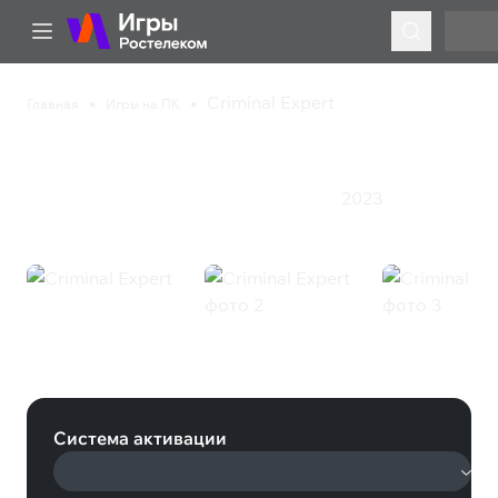
Criminal Expert
Главная
Игры на ПК
Criminal Expert
2023
Казуальная игра
Приключения
Симулятор
Criminal Expert (Steam)
Система активации