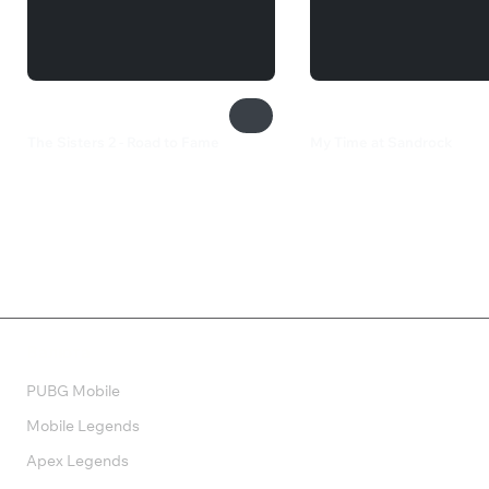
The Sisters 2 - Road to Fame
My Time at Sandrock
1 499 ₽
2 199 ₽
Валюта
PUBG Mobile
Mobile Legends
Apex Legends