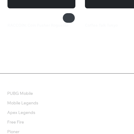
RACCOIN: Coin Pusher Roguelike
Coffee Talk Tokyo
550 ₽
550 ₽
Валюта
PUBG Mobile
Mobile Legends
Apex Legends
Free Fire
Pioner