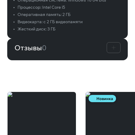
•
Операционная система:
Windows 10 64 bits
•
Процессор:
Intel Core i5
•
Оперативная память:
2 ГБ
•
Видеокарта:
с 2 ГБ видеопамяти
•
Жесткий диск:
3 ГБ
Отзывы
0
Вам может понравиться
Новинка