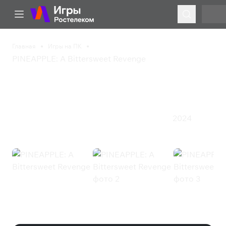
Главная
Игры на ПК
PINEAPPLE: A Bittersweet Revenge
PINEAPPLE: A
Bittersweet Revenge
2024
Инди
Казуальная игра
Приключения
Симулятор
PINEAPPLE: A Bittersweet Revenge
(Steam)