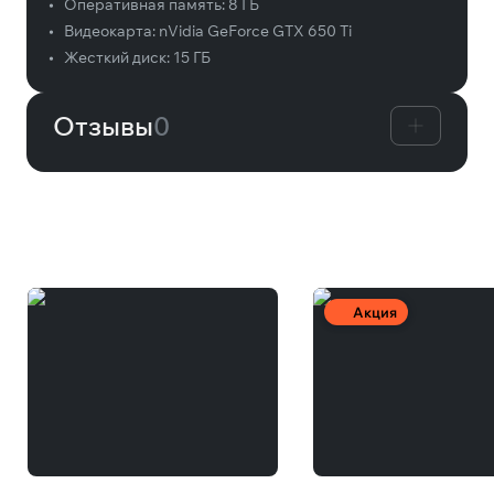
•
Оперативная память:
8 ГБ
•
Видеокарта:
nVidia GeForce GTX 650 Ti
•
Жесткий диск:
15 ГБ
Отзывы
0
Вам может понравиться
Акция