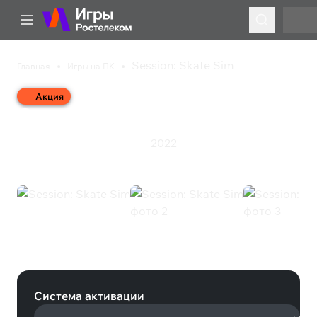
Session: Skate Sim
Главная
Игры на ПК
Акция
Session: Skate Sim
2022
Симулятор
Спорт
Стратегия
Session: Skate Sim (Steam)
Система активации