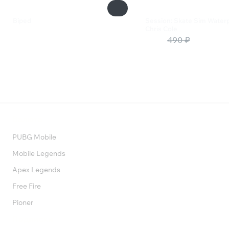
Biped
Session: Skate Sim Water
Chris Cole
460 ₽
245 ₽
490 ₽
Валюта
PUBG Mobile
Mobile Legends
Apex Legends
Free Fire
Pioner
Подписки