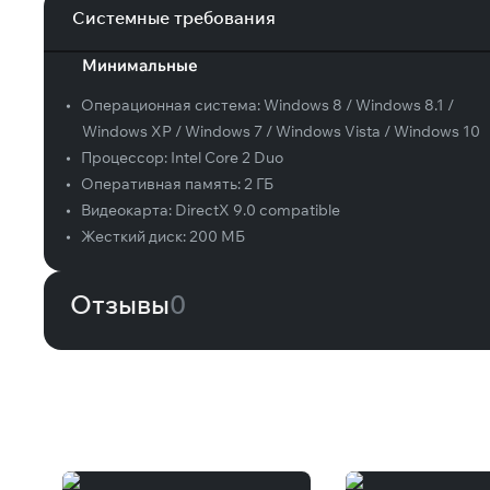
Системные требования
Минимальные
•
Операционная система:
Windows 8 / Windows 8.1 /
Windows XP / Windows 7 / Windows Vista / Windows 10
•
Процессор:
Intel Core 2 Duo
•
Оперативная память:
2 ГБ
•
Видеокарта:
DirectX 9.0 compatible
•
Жесткий диск:
200 МБ
Отзывы
0
Вам может понравиться