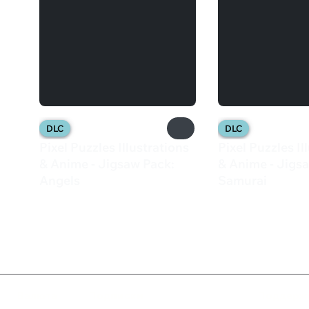
DLC
DLC
Pixel Puzzles Illustrations
Pixel Puzzles Il
& Anime - Jigsaw Pack:
& Anime - Jigs
Angels
Samurai
82 ₽
133 ₽
Валюта
Подписки
Поддерж