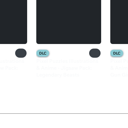
DLC
DLC
lustrations
Pixel Puzzles Illustrations
Pixel P
aw Pack:
& Anime - Jigsaw Pack:
& Anim
Legendary Beasts
Gun Gi
195 ₽
61 ₽
ка