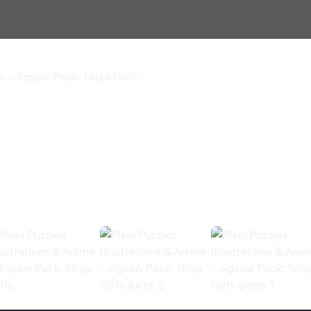
e - Jigsaw Pack: Ninja Girls
tions & Anime - Jigsaw
 Jigsaw Pack: Ninja Girls (Steam)