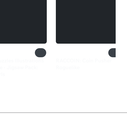
uzzles Illustrations
RACCOIN: Coin Pusher
e - Jigsaw Pack:
Roguelike
550 ₽
rls
Служба поддержки