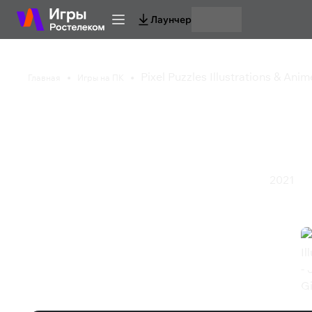
Лаунчер
Pixel Puzzles Illustrations & Anim
Главная
Игры на ПК
Pixel Puzzles Illustra
Pack: Ninja Girls
2021
Казуальная игра
Симулятор
Спорт
Стратегия
Экшен
Pixel Puzzles Illustrations & Anime -