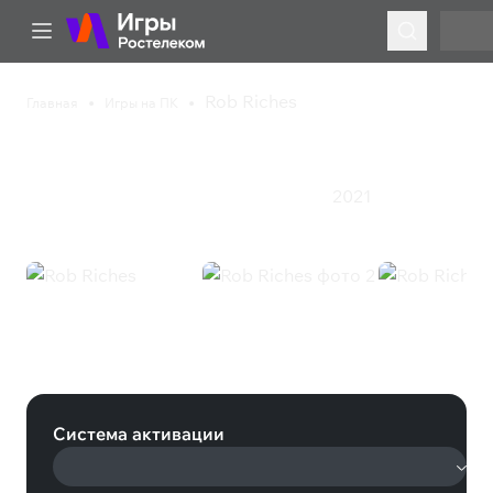
Rob Riches
Главная
Игры на ПК
Rob Riches
2021
Казуальная игра
Приключения
Стратегия
Rob Riches (Steam)
Система активации