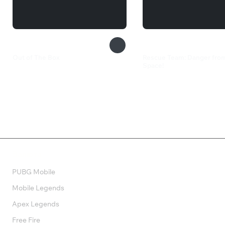
Out of The Box
Rescue Team: Danger fro
Space!
349 ₽
175 ₽
Валюта
PUBG Mobile
Mobile Legends
Apex Legends
Free Fire