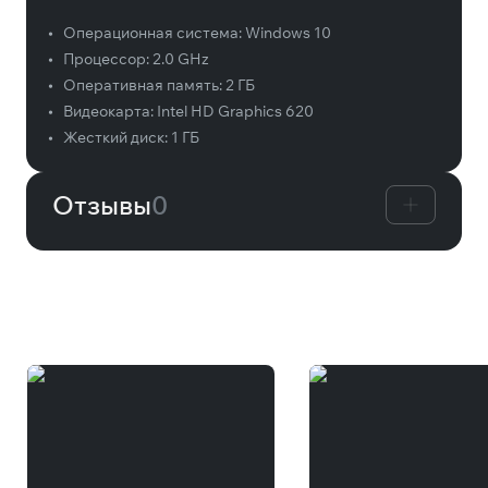
•
Операционная система:
Windows 10
•
Процессор:
2.0 GHz
•
Оперативная память:
2 ГБ
•
Видеокарта:
Intel HD Graphics 620
•
Жесткий диск:
1 ГБ
Отзывы
0
Вам может понравиться