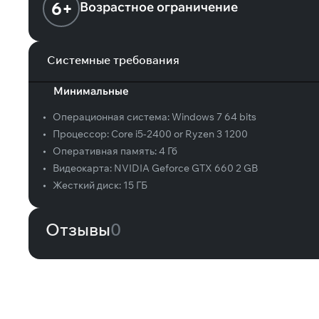
6+
Возрастное ограничение
Системные требования
Минимальные
•
Операционная система:
Windows 7 64 bits
•
Процессор:
Core i5-2400 or Ryzen 3 1200
•
Оперативная память:
4 Гб
•
Видеокарта:
NVIDIA Geforce GTX 660 2 GB
•
Жесткий диск:
15 ГБ
Отзывы
0
Вам может понравиться