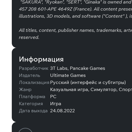
"SAKURA", "Ryokan", "SERT", "Ginaka" is owned an
457 208 601-APE 4649Z (France). All content present
illustrations, 3D models, and software ("Content" ), 
All titles, content, publisher names, trademarks, ar
reserved.
Информация
Разработчик
3T Labs, Pancake Games
Издатель
Ultimate Games
Локализация
Русский (интерфейс и субтитры)
Жанр
Казуальная игра, Симулятор, Спор
Платформа
PC
Категория
Игра
Дата выхода
24.08.2022