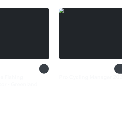
e Fishing
Pro Cycling Manager 2021
1 199 ₽
tor - Greenland
₽