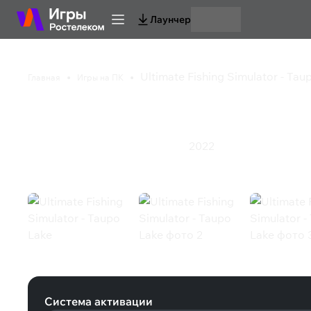
Лаунчер
Ultimate Fishing Simulator - Tau
Главная
Игры на ПК
Ultimate Fishing Simu
2022
Казуальная игра
Симулятор
Спорт
Ultimate Fishing Simulator - Taupo 
Система активации