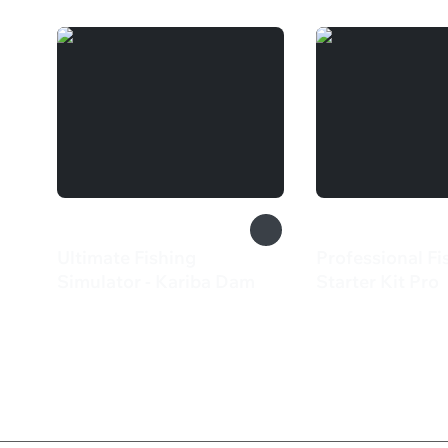
Ultimate Fishing
Professional Fi
Simulator - Kariba Dam
Starter Kit Pro
133 ₽
360 ₽