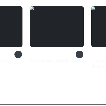
shing:
RD's Adventure Mini Golf
Ultimat
133 ₽
Simula
133 