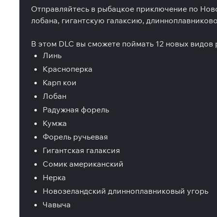
Отправляйтесь в рыбацкое приключение по Новой
лобана, гигантскую галаксию, длинноплавниковог
В этом DLC вы сможете поймать 12 новых видов 
Линь
Красноперка
Карп кои
Лобан
Радужная форель
Кумжа
Форель ручьевая
Гигантская галаксия
Сомик американский
Нерка
Новозеландский длинноплавниковый угорь
Чавыча