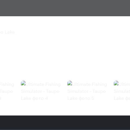
po Lake
lator - Taupo Lake
Lake (Steam)