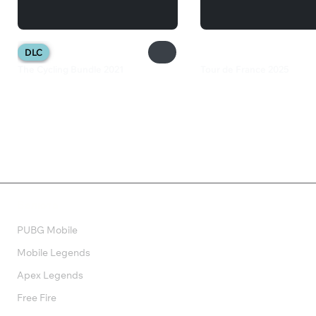
DLC
The Cycling Bundle 2021
Tour de France 2025
2 086 ₽
2 199 ₽
Валюта
PUBG Mobile
Mobile Legends
Apex Legends
Free Fire