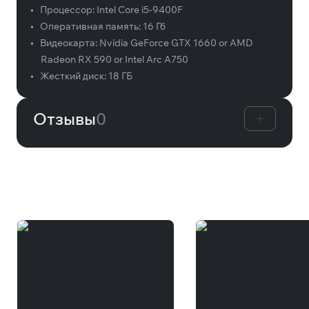
•
Процессор:
Intel Core i5-9400F
•
Оперативная память:
16 Гб
•
Видеокарта:
Nvidia GeForce GTX 1660 or AMD
Radeon RX 590 or Intel Arc A750
•
Жесткий диск:
18 ГБ
Отзывы
0
Вам может понравиться