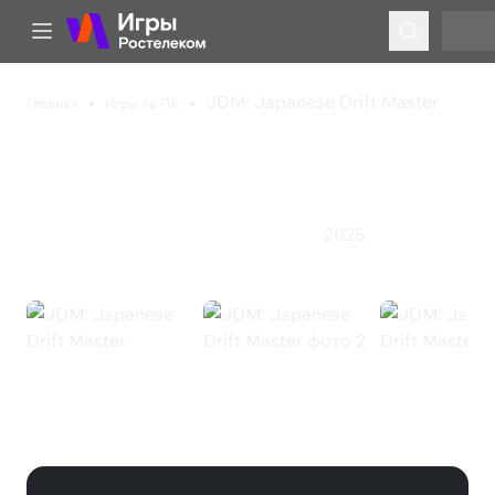
JDM: Japanese Drift Master
Главная
Игры на ПК
JDM: Japanese Drift
Master
2025
Гонки
Казуальная игра
Симулятор
Спорт
JDM: Japanese Drift Master
(Steam)