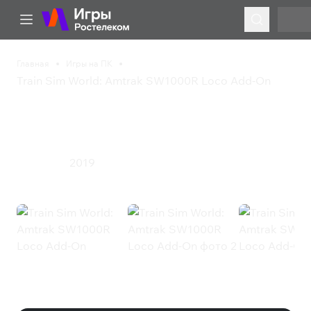
Главная
Игры на ПК
Train Sim World: Amtrak SW1000R Loco Add-On
Train Sim World: Amtrak
SW1000R Loco Add-On
2019
Симулятор
Train Sim World: Amtrak SW1000R
Loco Add-On (Steam)