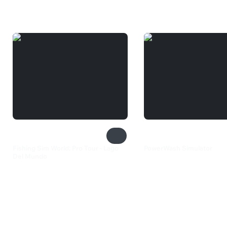
Вам может понравиться
Fishing Sim World: Pro Tour - Lago
PowerWash Simulator
Del Mundo
3 399 ₽
269 ₽