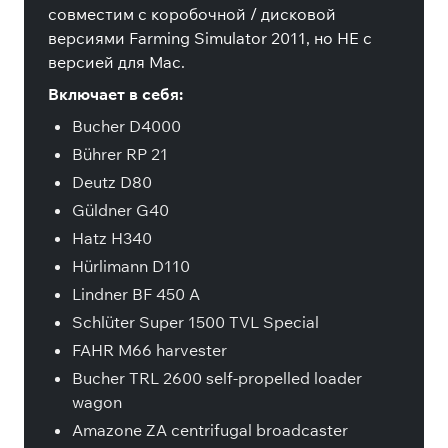
совместим с коробочной / дисковой
версиями Farming Simulator 2011, но НЕ с
версией для Mac.
Включает в себя:
Bucher D4000
Bührer RP 21
Deutz D80
Güldner G40
Hatz H340
Hürlimann D110
Lindner BF 450 A
Schlüter Super 1500 TVL Special
FAHR M66 harvester
Bucher TRL 2600 self-propelled loader
wagon
Amazone ZA centrifugal broadcaster