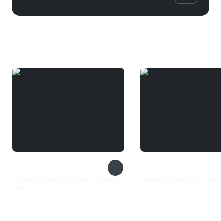
Вам может понравиться
Ultimate Fishing Simulator - Kariba
Ultimate Fishing Simulator
Dam
230 ₽
133 ₽