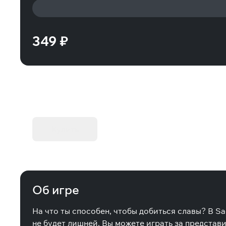
349 ₽
KIBORG - Делюкс Издание
Купить
Об игре
На что ты способен, чтобы добиться славы? В Sa
не будет лишней. Вы можете играть за представ