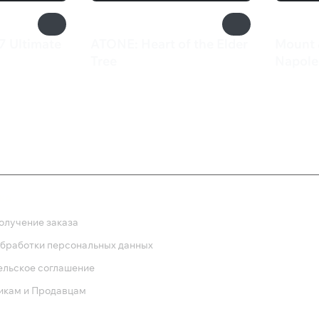
7 Ultimate
ATONE: Heart of the Elder
Mount 
Tree
Napole
1 200 ₽
549 
ка
олучение заказа
обработки персональных данных
ельское соглашение
икам и Продавцам