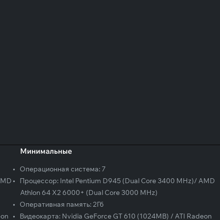
Минимальные
•
Операционная система:
7
 AMD
•
Процессор:
Intel Pentium D945 (Dual Core 3400 MHz)/ AMD
Athlon 64 X2 6000+ (Dual Core 3000 MHz)
•
Оперативная память:
2Гб
eon
•
Видеокарта:
Nvidia GeForce GT 610 (1024MB) / ATI Radeon