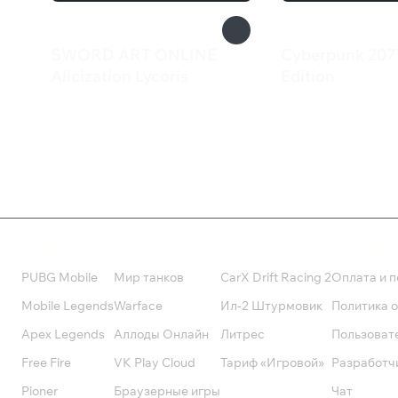
SWORD ART ONLINE
Cyberpunk 207
Alicization Lycoris
Edition
1 799 ₽
7 999 ₽
Валюта
Подписки
Поддерж
PUBG Mobile
Мир танков
CarX Drift Racing 2
Оплата и п
Mobile Legends
Warface
Ил-2 Штурмовик
Политика 
Apex Legends
Аллоды Онлайн
Литрес
Пользоват
Free Fire
VK Play Cloud
Тариф «Игровой»
Разработч
Pioner
Браузерные игры
Чат