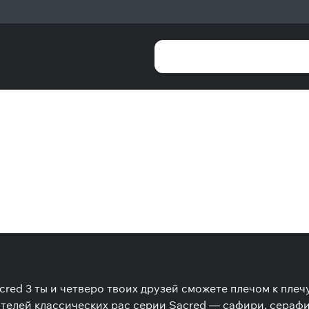
cred 3 ты и четверо твоих друзей сможете плечом к плеч
ителей классических рас серии Sacred — сафири, серафим