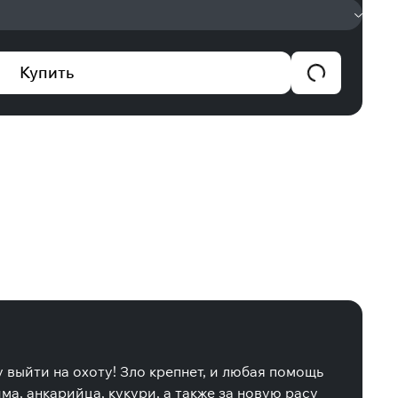
Купить
у выйти на охоту! Зло крепнет, и любая помощь
а, анкарийца, кукури, а также за новую расу