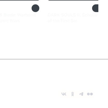
& Blade: Warband
DARK SOULS II: Scholar
onic Wars
of the First Sin
₽
2 399 ₽
Служба поддержки
8 800 1000 800
Социальные сети