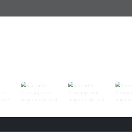
е издание
eam)