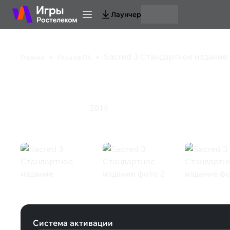
Лаунчер
Sacred 3 Стандартное издание
Главная
Игры на ПК
Sacred 3 Стандартно
2014
Экшен
Ролевая игра
Sacred 3 Стандартное издание (St
Система активации