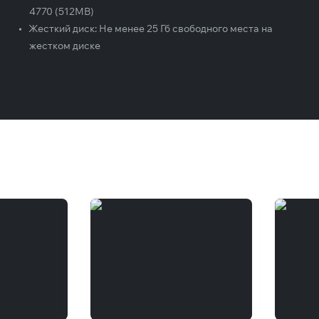
4770 (512MB)
•
Жесткий диск:
Не менее 25 Гб свободного места на
жестком диске