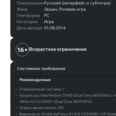
Локализация
Русский (интерфейс и субтитры)
Жанр
Экшен, Ролевая игра
Платформа
PC
Категория
Игра
Дата выхода
01.08.2014
16+
Возрастное ограничение
Системные требования
Рекомендуемые
•
Операционная система:
7
•
Процессор:
Intel Pentium D945 (Dual Core 3400 MHz)/
Athlon 64 X2 6000+ (Dual Core 3000 MHz)
•
Оперативная память:
2Гб
•
Видеокарта:
Nvidia GeForce GT 610 (1024MB) / ATI Rad