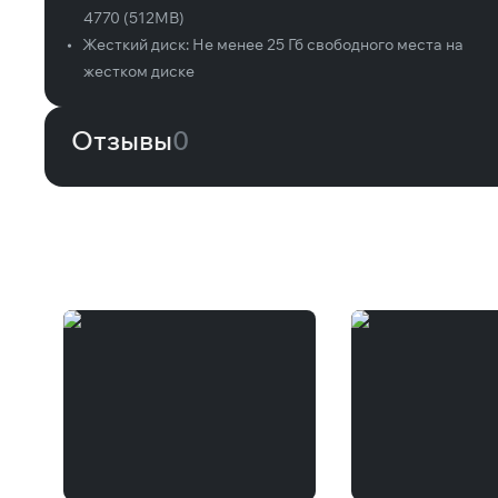
4770 (512MB)
•
Жесткий диск:
Не менее 25 Гб свободного места на
жестком диске
Отзывы
0
Вам может понравиться