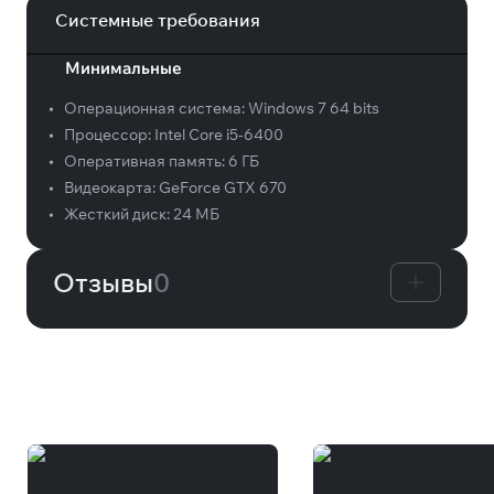
Системные требования
Минимальные
•
Операционная система:
Windows 7 64 bits
•
Процессор:
Intel Core i5-6400
•
Оперативная память:
6 ГБ
•
Видеокарта:
GeForce GTX 670
•
Жесткий диск:
24 МБ
Отзывы
0
Вам может понравиться