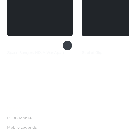
Space Rangers HD: A War Apart
Soul of Giga
660 ₽
133 ₽
Валюта
PUBG Mobile
Mobile Legends