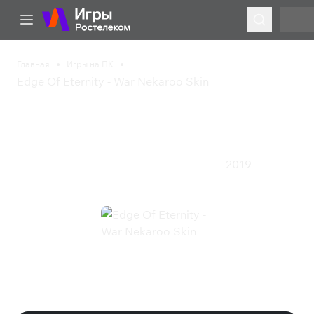
Главная
Игры на ПК
Edge Of Eternity - War Nekaroo Skin
Edge Of Eternity - War
Nekaroo Skin
2019
Приключения
Стратегия
Экшен
Ролевая игра
Edge Of Eternity - War Nekaroo
Skin (Steam)