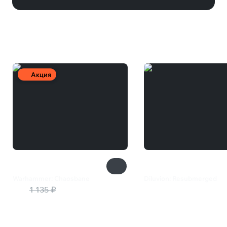
Вам может понравиться
Акция
Warhammer: Chaosbane
Diluvion: Resubmerged
57 ₽
1 135 ₽
2 399 ₽