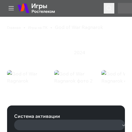
God of War Ragnarok
Главная
Игры на ПК
God of War Ragnarok
2024
Приключения
Экшен
Ролевая игра
God of War Ragnarok (Steam)
Система активации