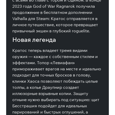
с асами во главе с Тором и Одином. В конце
2023 года God of War Ragnarok получила
продолжение в бесплатном дополнении
Valhalla для Steam: Кратос отправляется в
личное путешествие, которое превращает
привычный экшен в глубокий roguelite.
Новая легенда
Кратос теперь владеет тремя видами
оружия — каждое с собственным стилем и
эффектами. Топор «Левиафан»
примораживает врагов на месте и идеально
подходит для точных бросков в голову,
клинки Хаоса позволяют побеждать целые
толпы, а копье Драупнир создает
иллюзорные взрывные копии. Защиту
отныне нужно выбирать под ситуацию: щит
Бесстрашия подойдет для идеальных
парирований и быстрых оглушений, а