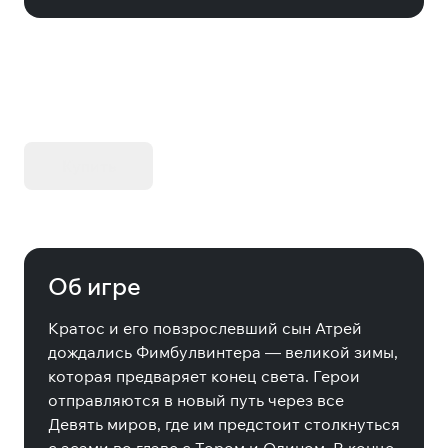
KIBORG - Делюкс Издание
Купить
Об игре
Кратос и его повзрослевший сын Атрей
дождались Фимбулвинтера — великой зимы,
которая предваряет конец света. Герои
отправляются в новый путь через все
Девять миров, где им предстоит столкнуться