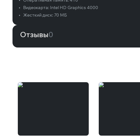
•
Оперативная память:
4 Гб
•
Видеокарта:
Intel HD Graphics 4000
•
Жесткий диск:
70 МБ
Отзывы
0
Вам может понравиться