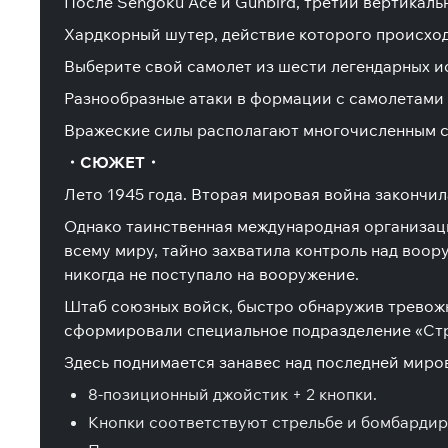
После Sengoku Ace и Gunbird, третий вертикаль
Хардкорный шутер, действие которого происхо
Выберите свой самолет из шести легендарных и
Разнообразные атаки в формации с самолетами
Вражеские силы располагают многочисленным су
・СЮЖЕТ・
Лето 1945 года. Вторая мировая война закончил
Однако таинственная международная организаци
всему миру, тайно захватила контроль над воо
никогда не поступало на вооружение.
Штаб союзных войск, быстро обнаружив тревожн
сформировали специальное подразделение «Стр
Здесь поднимается занавес над последней миров
8-позиционный джойстик + 2 кнопки.
Кнопки соответствуют стрельбе и бомбардир