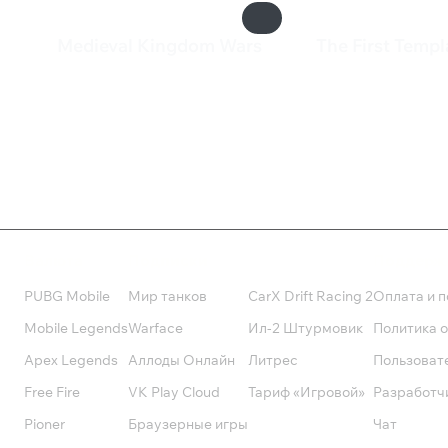
Medieval Kingdom Wars
The First Templ
899 ₽
249 ₽
Валюта
Подписки
Поддерж
PUBG Mobile
Мир танков
CarX Drift Racing 2
Оплата и п
Mobile Legends
Warface
Ил-2 Штурмовик
Политика 
Apex Legends
Аллоды Онлайн
Литрес
Пользоват
Free Fire
VK Play Cloud
Тариф «Игровой»
Разработч
Pioner
Браузерные игры
Чат