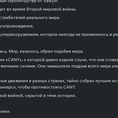
ный скролл-шутер от Saikyo!
дит во время Второй мировой войны.
стребителей реального мира.
 сопровождения.
первооружением, которое никогда не применялось в ре
ась. Мир, казалось, обрел подобие мира.
я «CANY», о которой давно ходили слухи, что она сгов
руженными силами. Они замышляли подрыв всего мира из
ые движения в разных странах, тайно собрал лучшие ис
икерс», чтобы противостоять CANY.
ой войной, скрытой в тени истории.
овке.