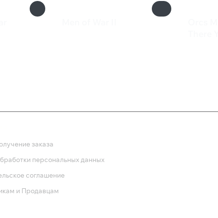
ar
Men of War II
Orcs Mu
1 800 ₽
There Y
200 
ка
олучение заказа
обработки персональных данных
ельское соглашение
икам и Продавцам