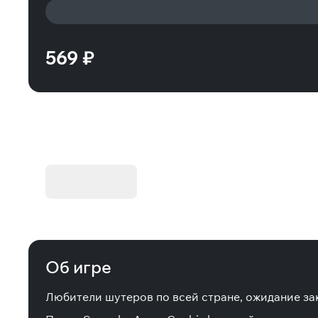
569 ₽
KIBORG - Делюкс Издание
Купить
Об игре
Любители шутеров по всей стране, ожидание за