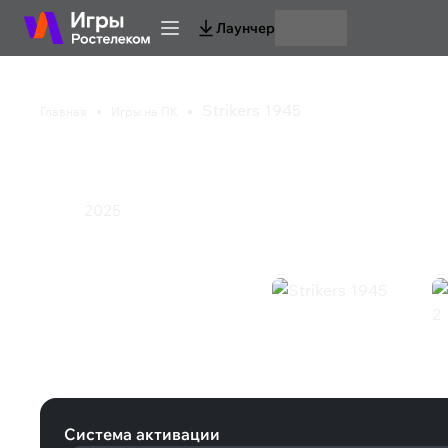
Лаунчер
Strikers 1945
Главная
Игры на ПК
Strikers 1945
2025
Экшен
Strikers 1945 (Steam)
Система активации