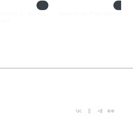
st Die! 2 - Are We
Neon Ninja: Pixel Slasher
200 ₽
eti?
₽
Служба поддержки
8 800 1000 800
Социальные сети