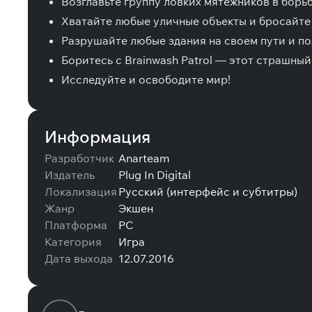
Возглавьте группу ловких мятежников в борьб
Хватайте любые уличные объекты и бросайте 
Разрушайте любые здания на своем пути и по
Боритесь с Brainwash Patrol — этот страшный
Исследуйте и освободите мир!
Информация
Разработчик
Anarteam
Издатель
Plug In Digital
Локализация
Русский (интерфейс и субтитры)
Жанр
Экшен
Платформа
PC
Категория
Игра
Дата выхода
12.07.2016