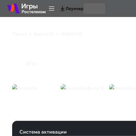
Лаунчер
Anarcute
Главная
Игры на ПК
Anarcute
2016
Экшен
Anarcute (Steam)
Система активации