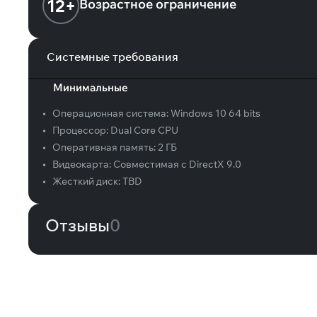
12+
Возрастное ограничение
Системные требования
Минимальные
•
Операционная система:
Windows 10 64 bits
•
Процессор:
Dual Core CPU
•
Оперативная память:
2 ГБ
•
Видеокарта:
Совместимая с DirectX 9.0
•
Жесткий диск:
TBD
Отзывы
0
Вам может понравиться