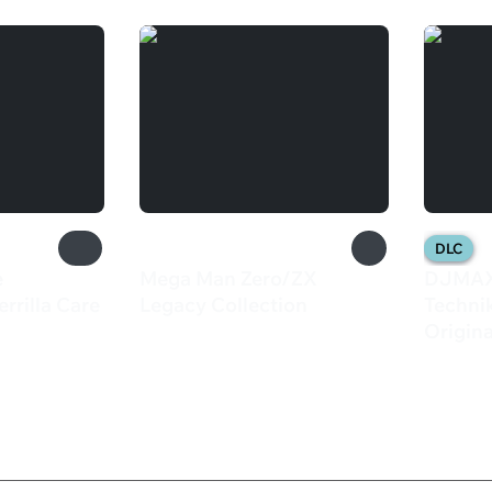
DLC
e
Mega Man Zero/ZX
DJMAX
errilla Care
Legacy Collection
Techni
2 499 ₽
Origin
599 