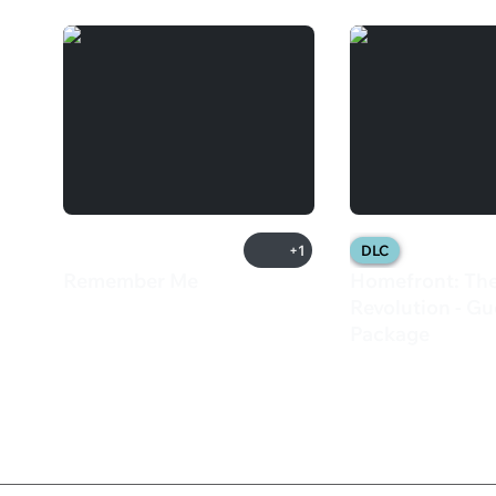
+1
DLC
Remember Me
Homefront: Th
2 499 ₽
Revolution - Gu
Package
129 ₽