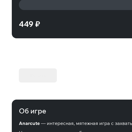
449 ₽
KIBORG - Делюкс Издание
Купить
Об игре
Anarcute
— интересная, мятежная игра с захва