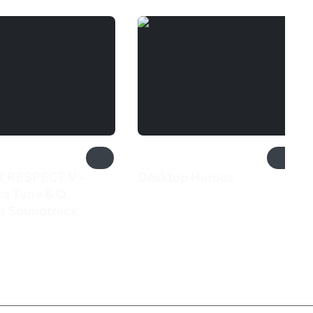
 RESPECT V -
Desktop Heroes
240 ₽
ka Tune & Q
al Soundtrack
₽