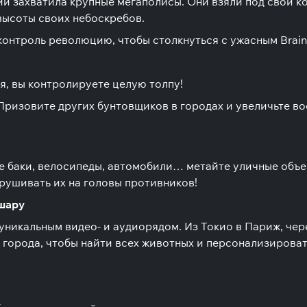
ий захватила крупные мегаполисы. Они взяли под свой 
высоты своих небоскребов.
онтроль революцию, чтобы столкнуться с ужасным Brainw
я, вы контролируете целую толпу!
 Призовите других бунтовщиков в городах и увеличьте в
е баки, велосипеды, автомобили… метайте уличные объе
рушивать их на головы противников!
шару
никальным видео- и аудиорядом. Из Токио в Париж, через
 города, чтобы найти всех животных и персонализировать