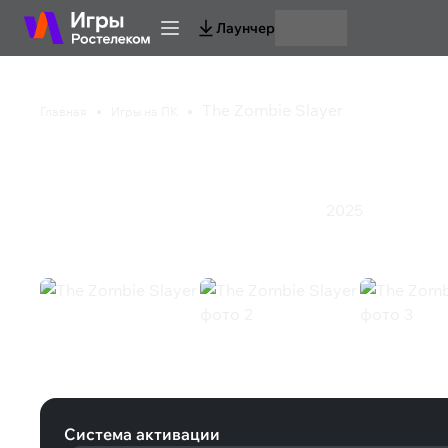
Лаунчер
The Zombie Slayer
Главная
Игры на ПК
The Zombie Slayer
2025
Инди
Казуальная игра
Приключения
Экшен
The Zombie Slayer (Steam)
Система активации