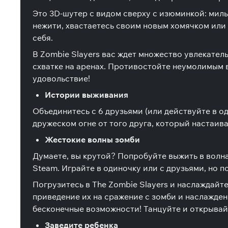
Это 3D-шутер с видом сверху с изюминкой: милы
нежити, хвастаетесь своим новым хомячком или 
себя.
В Zombie Slayers вас ждет множество увлекател
схватке на аренах. Противостойте неумолимым в
удовольствие!
Истории выживания
Объединитесь с 6 друзьями (или действуйте в о
дружеском огне от того друга, который настаив
Жестокие волны зомби
Думаете, вы крутой? Попробуйте выжить в волна
Steam. Играйте в одиночку или с друзьями, но п
Погрузитесь в The Zombie Slayers и наслаждайт
приведение их на сражение с зомби и наслажден
бесконечные возможности! Танцуйте и открывай
Заведите ребенка