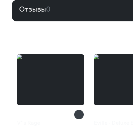
Отзывы
0
Вам может понравиться
V''s Rage
Eville - Deluxe 
200 ₽
927 ₽