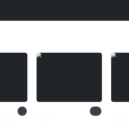
Edition
Yollen
Two Fal
165 ₽
Takuat