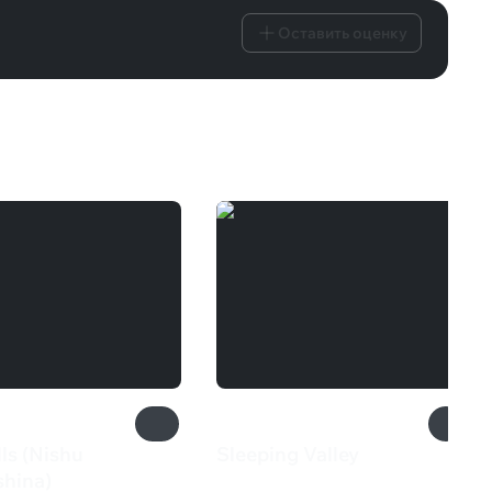
Оставить оценку
ls (Nishu
Sleeping Valley
670 ₽
shina)