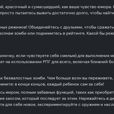
й, красочный и сумасшедший, как ваше чувство юмора. 
просто пытаетесь выжить достаточно долго, чтобы найти 
ьных режимов! Объединяйтесь с друзьями, чтобы сражатьс
олнам зомби или поднимитесь в рейтинге. Какой бы режи
диночку, если чувствуете себя смелым) для выполнения м
ает на использовании РПГ для всего, включая ближний бо
х безжалостных зомби. Чем больше волн вы переживете,
омните: в конце концов, каждый ребенок сам за себя!
есь миром, полным забавных функций, таких как приобре
ие хаосом, который последует за этим. Наряжайтесь в д
те для себя новое, экспериментируйте с оружием и насл