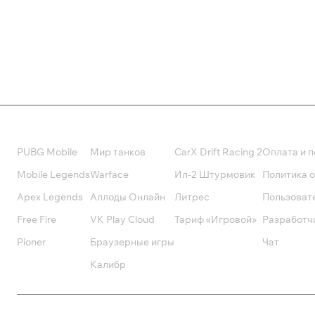
Валюта
Подписки
Поддерж
PUBG Mobile
Мир танков
CarX Drift Racing 2
Оплата и п
Mobile Legends
Warface
Ил-2 Штурмовик
Политика 
Apex Legends
Аллоды Онлайн
Литрес
Пользоват
Free Fire
VK Play Cloud
Тариф «Игровой»
Разработч
Pioner
Браузерные игры
Чат
Калибр