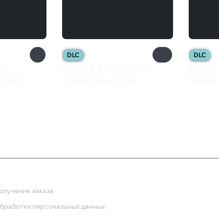
DLC
DLC
g
DJMAX RESPECT V -
DJMAX
 Fish
Unlock Song Pack
Extens
599 ₽
1 39
ка
олучение заказа
обработки персональных данных