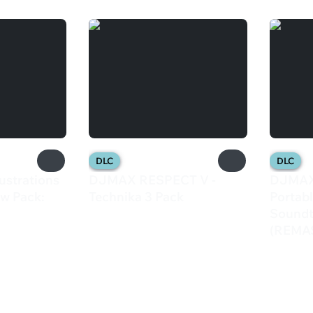
DLC
DLC
lustrations
DJMAX RESPECT V -
DJMAX
aw Pack:
Technika 3 Pack
Portabl
1 399 ₽
Soundt
(REMA
599 