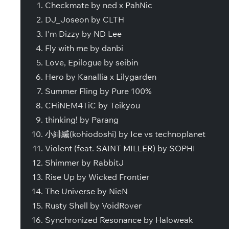
Checkmate by ned x PahNic
DJ_Joseon by CLTH
I'm Dizzy by ND Lee
Fly with me by danbi
Love, Epilogue by seibin
Hero by Kanallia x Lilygarden
Summer Fling by Pure 100%
CHiNEM4TiC by Teikyou
thinking! by Parang
小緋縅(kohiodoshi) by Ice vs technoplanet
Violent (feat. SAINT MILLER) by SOPHI
Shimmer by RabbitJ
Rise Up by Wicked Frontier
The Universe by NieN
Rusty Shell by VoidRover
Synchronized Resonance by Haloweak