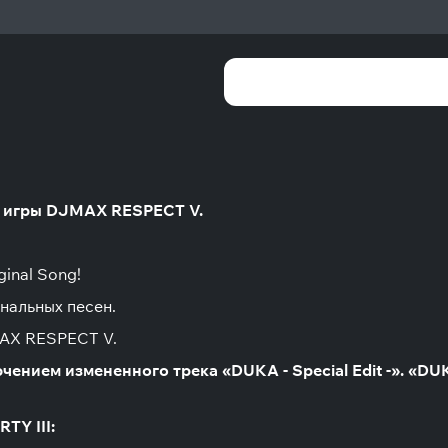
я игры DJMAX RESPECT V.
inal Song!
нальных песен.
MAX RESPECT V.
ением измененного трека «DUKA - Special Edit -». «DUK
TY III: