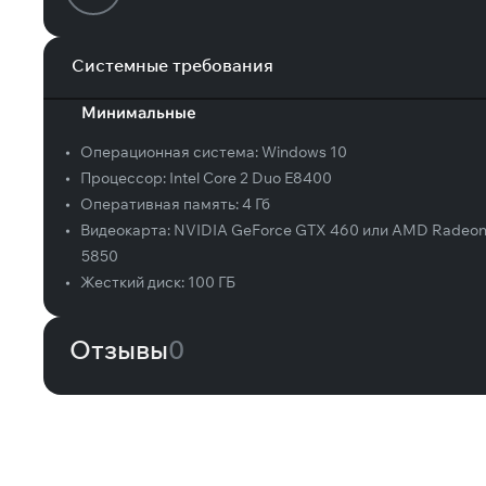
Системные требования
Минимальные
•
Операционная система:
Windows 10
•
Процессор:
Intel Core 2 Duo E8400
•
Оперативная память:
4 Гб
•
Видеокарта:
NVIDIA GeForce GTX 460 или AMD Radeo
5850
•
Жесткий диск:
100 ГБ
Отзывы
0
Вам может понравиться