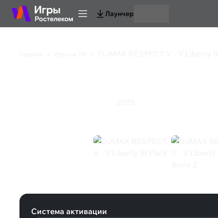
Лаунчер
DJMAX RESPECT V - V Liberty II
Главная
Игры на ПК
DJMAX RESPECT V - V 
2025
Казуальная игра
Спорт
Экшен
DJMAX RESPECT V - V Liberty III Pa
Система активации