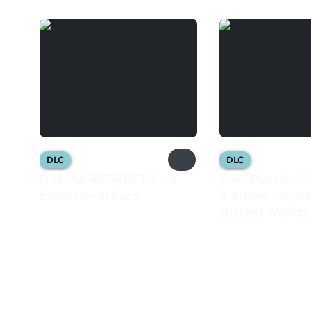
DLC
DLC
DJMAX RESPECT V - V
Pixel Puzzles Il
Extension II Pack
& Anime - Jigs
1 399 ₽
Distant Worlds
133 ₽