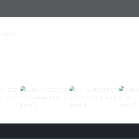
I Pack
Liberty III Pack
ck (Steam)