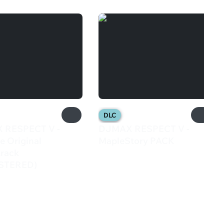
DLC
 RESPECT V -
DJMAX RESPECT V -
e Original
MapleStory PACK
1 199 ₽
rack
STERED)
₽