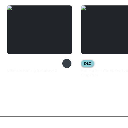
DLC
Ultimate Fishing Simulator 2
Fishing Sim World: Pro Tour
Carp Pack
435 ₽
390 ₽
Валюта