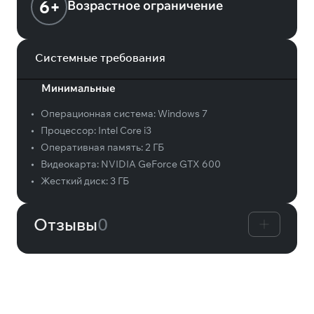
6+
Возрастное ограничение
Системные требования
Минимальные
•
Операционная система:
Windows 7
•
Процессор:
Intel Core i3
•
Оперативная память:
2 ГБ
•
Видеокарта:
NVIDIA GeForce GTX 600
•
Жесткий диск:
3 ГБ
Отзывы
0
Вам может понравиться