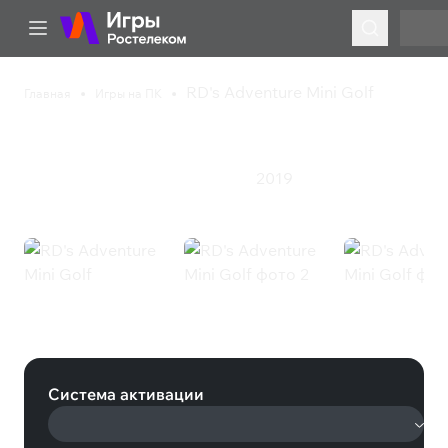
RD's Adventure Mini Golf
Главная
Игры на ПК
RD's Adventure Mini Golf
2019
Казуальная игра
Симулятор
Спорт
RD's Adventure Mini Golf (Steam)
Система активации