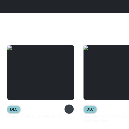
Дополнения
DLC
DLC
Project Highrise: Brilliant Berlin
Warhammer 40,000: Rogue
Voidfarer Pack
82 ₽
150 ₽