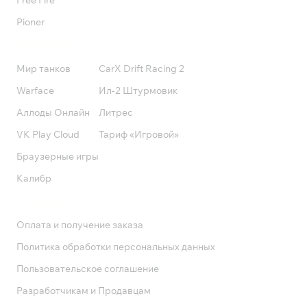
Free Fire
Pioner
Подписки
Мир танков
CarX Drift Racing 2
Warface
Ил-2 Штурмовик
Аллоды Онлайн
Литрес
VK Play Cloud
Тариф «Игровой»
Браузерные игры
Калибр
Поддержка
Оплата и получение заказа
Политика обработки персональных данных
Пользовательское соглашение
Разработчикам и Продавцам