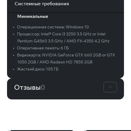
Системные требования
Минимальные
•
Операционная система:
Windows 10
•
Процессор:
Intel® Core i3 3250 3.5 GHz or Intel
Pentium G4560 3.5 GHz / AMD FX-4350 4.2 GHz
•
Оперативная память:
6 ГБ
•
Видеокарта:
NVIDIA GeForce GTX 660 2GB or GTX
1050 2GB / AMD Radeon HD 7850 2GB
•
Жесткий диск:
105 ГБ
Отзывы
0
Вам может понравиться