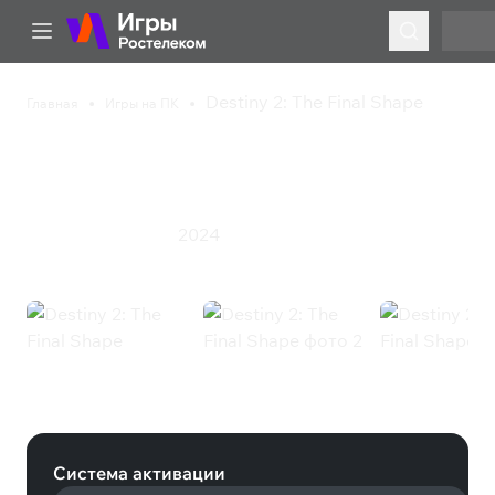
Destiny 2: The Final Shape
Главная
Игры на ПК
Destiny 2: The Final
Shape
2024
Приключения
Экшен
Destiny 2: The Final Shape (Steam)
Система активации