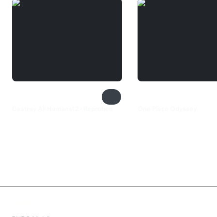
Destroy All Humans! 2 - Reprobed
One Piece Odyssey
1 999 ₽
1 343 ₽
Валюта