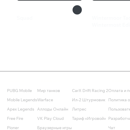
Squad
Wintermoor Tac
1 798 ₽
Wintermost Edi
735 ₽
Валюта
Подписки
Поддерж
PUBG Mobile
Мир танков
CarX Drift Racing 2
Оплата и п
Mobile Legends
Warface
Ил-2 Штурмовик
Политика 
Apex Legends
Аллоды Онлайн
Литрес
Пользоват
Free Fire
VK Play Cloud
Тариф «Игровой»
Разработч
Pioner
Браузерные игры
Чат