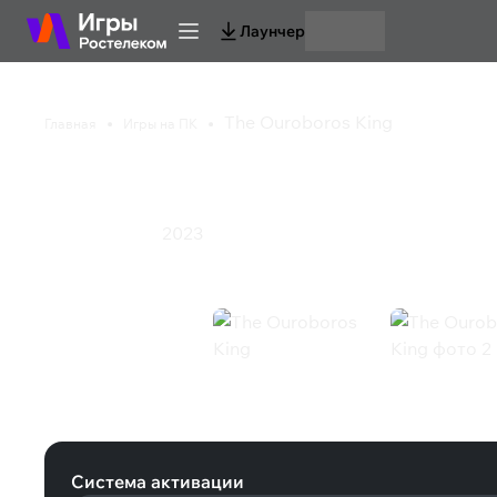
Лаунчер
The Ouroboros King
Главная
Игры на ПК
The Ouroboros King
2023
Инди
Стратегия
The Ouroboros King (Steam)
Система активации