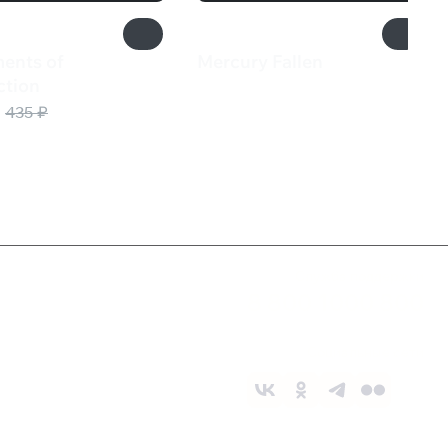
ments of
Mercury Fallen
1 399 ₽
ction
₽
435 ₽
Служба поддержки
8 800 1000 800
Социальные сети