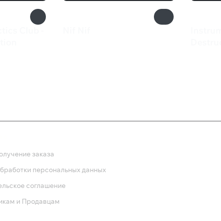
tics Club -
Nif Nif
Instru
710 ₽
tion
Destru
218 
ка
олучение заказа
обработки персональных данных
ельское соглашение
икам и Продавцам