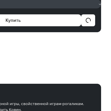
Купить
рной игры, свойственной играм-рогаликам.
ить Ковен.