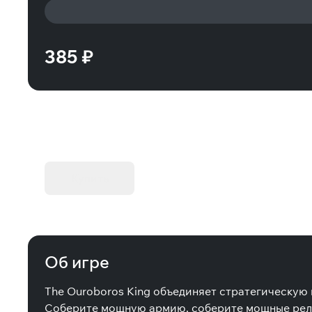
385 ₽
KIBORG - Делюкс Издание
Купить
Об игре
The Ouroboros King объединяет стратегическую
Соберите мощную армию, соберите мощные рели