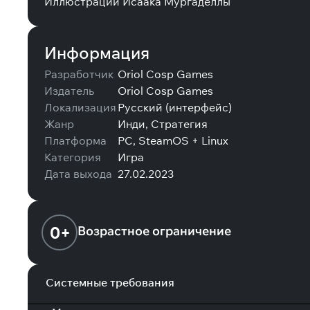
Иллюстрации Исаака Мургаделлы
Информация
Разработчик
Oriol Cosp Games
Издатель
Oriol Cosp Games
Локализация
Русский (интерфейс)
Жанр
Инди, Стратегия
Платформа
PC, SteamOS + Linux
Категория
Игра
Дата выхода
27.02.2023
0+
Возрастное ограничение
Системные требования